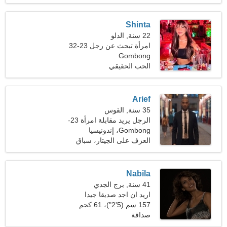
Shinta
22 سنة, الدلو
امرأة تبحث عن رجل 23-32
Gombong
الحب الحقيقي
Arief
35 سنة, القوس
الرجل يريد مقابلة امرأة 23-
32
Gombong، إندونيسيا
العزف على الجيتار، سباق
السيارات
Nabila
41 سنة, برج الجدي
اريد ان اجد صديقا جيدا
157 سم (5'2")، 61 كجم
(134 رطلا)
صداقة