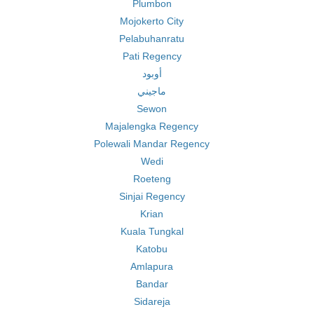
Plumbon
Mojokerto City
Pelabuhanratu
Pati Regency
أوبود
ماجيني
Sewon
Majalengka Regency
Polewali Mandar Regency
Wedi
Roeteng
Sinjai Regency
Krian
Kuala Tungkal
Katobu
Amlapura
Bandar
Sidareja