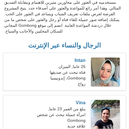
مستخدميه في العثور على محاورين مثيرين للاهتمام ومقابلة الصديق
المثالي. وهذا أمر رائع للمواعدة والعثور على أصدقاء جدد. يتيح المشروع
الفرصة لعرض ملفات تعريف الشباب ويساعد في العثور على الحب.
يمكنك إضافة صور جميلة للقاء فتاة أو رجل والعثور على شخص ما من
خلال دردشة المواعدة العامة. انضم إلى موقع Gombong المجاني
للسكان المحليين والأجانب والسياح.
الرجال والنساء عبر الإنترنت
Intan
26 عاما, الميزان
فتاة تبحث عن صديقها
Gombong، إندونيسيا
زواج
Vina
يبلغ من العمر 23 عاما,
السرطان
امرأة جميلة تبحث عن شخص
مثلك
Gombong
علاقة جدية