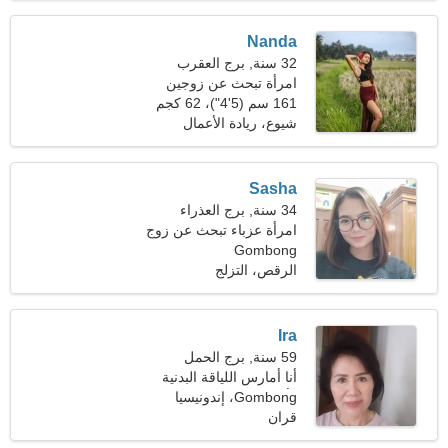
Nanda
32 سنة, برج العقرب
امرأة تبحث عن زوجين
161 سم (5'4")، 62 كجم
(136 رطلا)
شيوع، ريادة الأعمال
Sasha
34 سنة, برج العذراء
امرأة عزباء تبحث عن زوج
Gombong
36-45
الرقص، التزلج
Ira
59 سنة, برج الحمل
أنا أمارس اللياقة البدنية
Gombong، إندونيسيا
وأمشي في الهواء الطلق
قران