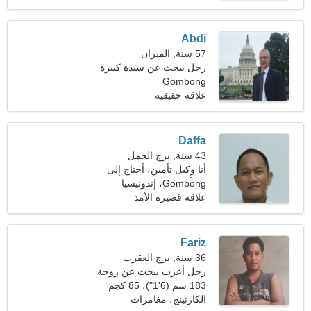
Abdi
57 سنة, الميزان
رجل يبحث عن سيدة كبيرة
Gombong
علاقة حقيقية
Daffa
43 سنة, برج الحمل
أنا وكيل تأمين، أحتاج إلى
Gombong، إندونيسيا
امرأة مرحة
علاقة قصيرة الأمد
Fariz
36 سنة, برج العقرب
رجل أعزب يبحث عن زوجة
28-34
183 سم (6'1")، 85 كجم
(187 رطلا)
الكارتينج، مغامرات