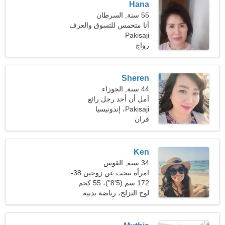
Hana
55 سنة, السرطان
أنا متحمس للتسوق والعزف
Pakisaji
على البيانو
زواج
Sheren
44 سنة, الجوزاء
آمل أن أجد رجل رائع
Pakisaji، إندونيسيا
قران
Ken
34 سنة, القوس
امرأة تبحث عن زوجين 38-
44
172 سم (5'8")، 55 كجم
(121 رطلا)
لوح التزلج، رياضة بدنية