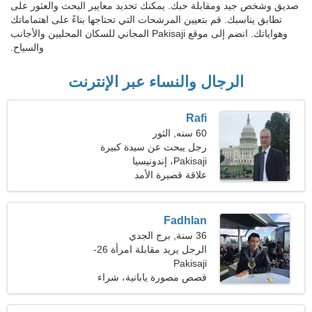
صديق وشخص جيد ومقابلة حبك. يمكنك تحديد معايير البحث والعثور على
تطابق يناسبك. قم بتعيين المرشحات التي تحتاجها بناءً على اهتماماتك
وهواياتك. انضم إلى موقع Pakisaji المجاني للسكان المحليين والأجانب
والسياح.
الرجال والنساء عبر الإنترنت
Rafi
60 سنه, الثور
رجل يبحث عن سيدة كبيرة
Pakisaji، إندونيسيا
علاقة قصيرة الأمد
Fadhlan
36 سنة, برج الجدي
الرجل يريد مقابلة امرأة 26-
Pakisaji
33
قصص مصورة يابانية، شراء