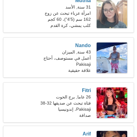
Muthia
31 سنة, الأسد
امرأة عزباء تبحث عن زوج
33-40
162 سم (5'4")، 60 كجم
(132 رطلا)
كلب يمشي، كرة القدم
الامريكية
Nando
43 سنة, الميزان
أعمل في مستوصف، أحتاج
Pakisaji
إلى امرأة خجولة
علاقة حقيقية
Fitri
26 عاما, برج الحوت
فتاة تبحث عن صديقها 32-38
Pakisaji، إندونيسيا
صداقة
Arif