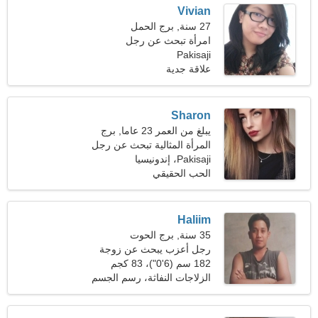
Vivian
27 سنة, برج الحمل
امرأة تبحث عن رجل
Pakisaji
علاقة جدية
Sharon
يبلغ من العمر 23 عاما, برج
العقرب
المرأة المثالية تبحث عن رجل
Pakisaji، إندونيسيا
الحب الحقيقي
Haliim
35 سنة, برج الحوت
رجل أعزب يبحث عن زوجة
23-33
182 سم (6'0")، 83 كجم
(182 رطلا)
الزلاجات النفاثة، رسم الجسم