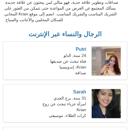
صداقات وتطوير علاقة جدية، فهو مثالي لمن يبحثون عن علاقة جديدة.
يسألك المجتمع عن الغرض من المواعدة حتى تتمكن من العثور على
الشريك المناسب والشريك المناسب. انضم إلى موقع Krian المجاني
للسكان المحليين والأجانب والسياح.
الرجال والنساء عبر الإنترنت
Putri
24 سنة, الدلو
فتاة تبحث عن صديقها
Krian، إندونيسيا
صداقة
Sarah
31 سنة, برج الجدي
امرأة عزباء تبحث عن زوج
Krian
36-38
كرات الطلاء، موسيقى
كلاسيكية