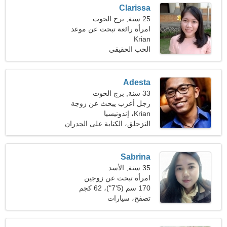
Clarissa
25 سنة, برج الحوت
امرأة رائعة تبحث عن موعد
Krian
الحب الحقيقي
Adesta
33 سنة, برج الحوت
رجل أعزب يبحث عن زوجة
22-28
Krian، إندونيسيا
التزحلق، الكتابة على الجدران
Sabrina
35 سنة, الأسد
امرأة تبحث عن زوجين
170 سم (5'7")، 62 كجم
(136 رطلا)
تصفح، سيارات