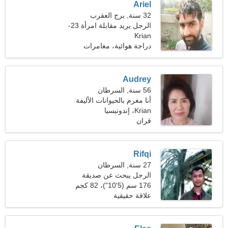
Ariel
32 سنة, برج العقرب
الرجل يريد مقابلة امرأة 23-
Krian
28
دراجة هوائية، مغامرات
Audrey
56 سنة, السرطان
أنا مغرم بالحيوانات الأليفة
Krian، إندونيسيا
والكاريوكي
قران
Rifqi
27 سنة, السرطان
الرجل يبحث عن صديقة
176 سم (5'10")، 82 كجم
(180 رطلا)
علاقة حقيقية