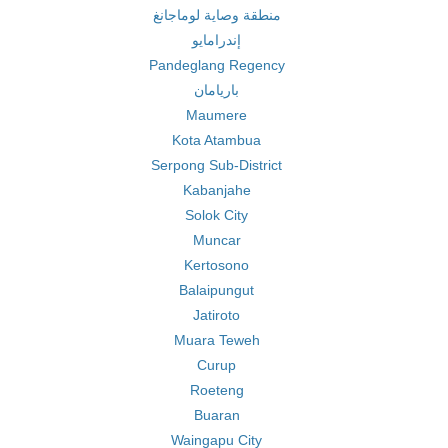
منطقة وصاية لوماجانغ
إندرامايو
Pandeglang Regency
باريامان
Maumere
Kota Atambua
Serpong Sub-District
Kabanjahe
Solok City
Muncar
Kertosono
Balaipungut
Jatiroto
Muara Teweh
Curup
Roeteng
Buaran
Waingapu City