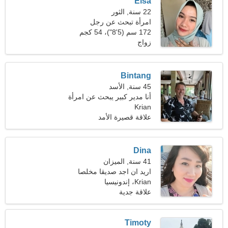
Elsa
22 سنة, الثور
امرأة تبحث عن رجل
172 سم (5'8")، 54 كجم
(119 رطلا)
زواج
Bintang
45 سنة, الأسد
أنا مدير كبير يبحث عن امرأة
Krian
عاطفية
علاقة قصيرة الأمد
Dina
41 سنة, الميزان
اريد ان اجد صديقا مخلصا
Krian، إندونيسيا
علاقة جدية
Timoty