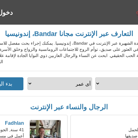
دخول
التعارف عبر الإنترنت مجانا Bandar، إندونيسيا
IdnDatingGo - خدمة المواعدة الشهيرة عبر الإنترنت في Bandar، إندوني
لعثور على صديق، توأم الروح للاجتماعات الرومانسية والزواج وخلق الأسرة.
ال
الرجال والنساء عبر الإنترنت
Fadhlan
41 سنة, الجوزاء
صديقها
أعمل في مستو