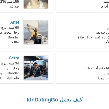
155 سم (5'2")، 60 كجم (132 رطلا)
أفلام
صداقة
Arief
60 سنه, برج الحمل
ن صديقة
رجل يبحث عن 
Bandar
أمد
عائلة
Gerry
34 سنة, برج الحوت
 امرأة 29-31
رجل أعزب يبحث 
Bandar، إندونيسيا
 اليوجا
علم النبات، أف
كيف يعمل IdnDatingGo