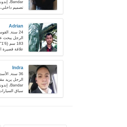
Bandar، إندونيسيا
تصميم داخلي، 
Adrian
24 سنة, القوس
الرجل يبحث ع
183 سم (6'1")، 76 كجم (167 رطلا)
علاقة قصيرة ال
Indra
36 سنة, الأسد
الرجل يريد مقابلة
Bandar، إندونيسيا
سباق السيارات،