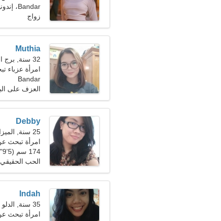
Bandar، إندونيسيا
زواج
Muthia
32 سنة, برج الجدي
امرأة عزباء تبحث
Bandar
العزف على البيا
Debby
25 سنة, الميزان
امرأة تبحث عن رج
174 سم (5'9")، 51 كجم (112 رطلا)
الحب الحقيقي
Indah
35 سنة, الدلو
امرأة تبحث ع