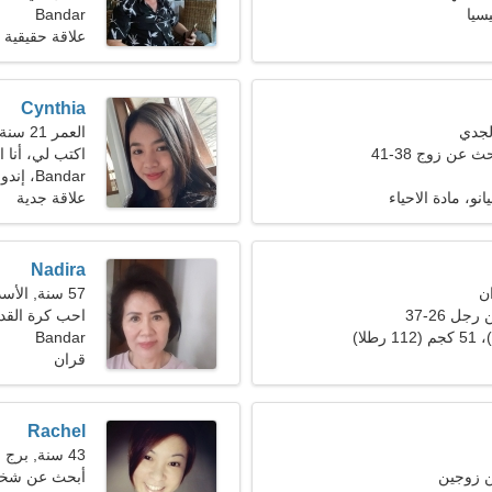
Bandar
علاقة حقيقية
Cynthia
العمر 21 سنة, الثور
 عن زوج 38-41
اكتب لي، أنا ا
Bandar، إندونيسيا
نو، مادة الاحياء
علاقة جدية
Nadira
57 سنة, الأسد
ل 26-37
احب كرة القدم
Bandar
قران
Rachel
43 سنة, برج العقرب
ن زوجين
أبحث عن شخص