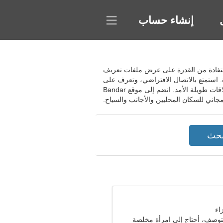
إنشاء حساب
سيا. يمكنك إجراء بحث مفصل للاستفادة من القدرة على عرض ملفات تعريف
 استمتع بالاتصال الافتراضي، وتعرف على
معارف بسيطة وكن مستعدًا لمقابلة الحب الحقيقي. ابحث عن النساء والرجال العازبين ذوي النوايا الجادة لإقامة علاقات طويلة الأمد. انضم إلى موقع Bandar
مجاني للسكان المحليين والأجانب والسياح.
صف، أحتاج إلى امرأة مخلصة