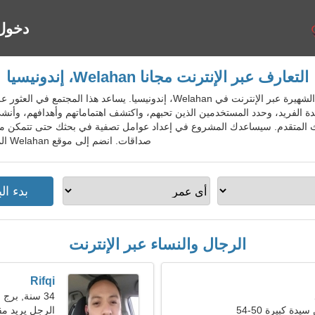
دخول
التعارف عبر الإنترنت مجانا Welahan، إندونيسيا
IdnDatingGo - خدمة المواعدة الشهيرة عبر الإنترنت في Welahan، إندونيسيا.
دة الفريد، وحدد المستخدمين الذين تحبهم، واكتشف اهتماماتهم وأهدافهم، وأنشئ
ث المتقدم. سيساعدك المشروع في إعداد عوامل تصفية في بحثك حتى تتمكن من 
صداقات. انضم إلى موقع Welahan المجاني للسكان المحليين والأجانب والسياح.
الرجال والنساء عبر الإنترنت
Rifqi
34 سنة, برج الجدي
ة كبيرة 50-54
الرجل يريد مقابل