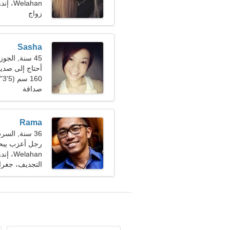
Welahan، إندونيسيا
زواج
Sasha
45 سنة, الجوزاء
أحتاج إلى صدي
160 سم (5'3")، 62 كجم (136 رطلا)
صداقة
Rama
36 سنة, السرطان
رجل أعزب يبحث 
Welahan، إندونيسيا
التجديف، جغرا