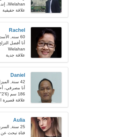
Welahan، إندونيسيا
علاقة حقيقية
Rachel
60 سنه, الأسد
أنا أفضل التزلج
Welahan
علاقة جدية
Daniel
42 سنة, الميزان
أنا مصرفي، أحت
186 سم (6'2")، 80 كجم (176 رطلا)
علاقة قصيرة ال
Aulia
25 سنة, السرطان
فتاة تبحث عن 