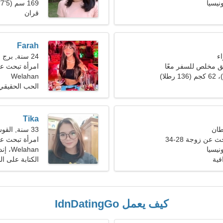
169 سم (5'7")، 50 كجم (110 رطل)
قران
Farah
24 سنة, برج العذراء
ق مخلص للسفر معًا
امرأة تبحث عن ر
Welahan
الحب الحقيقي
Tika
33 سنة, القوس
عن زوجة 28-34
امرأة تبحث عن ز
Welahan، إندونيسيا
فية
الكتابة على ا
كيف يعمل IdnDatingGo