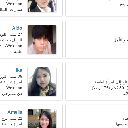
Welahan
سيارات، اللياقه
Aldo
27 سنة, القوس
 والتأمل
الرجل يبحث عن 
Welahan، إندونيسيا
عائلة
Ika
35 سنة, الثور
اج إلى امرأة لطيفة
امرأة عزباء تبح
Welahan
أمد
فن مسرحي، 
Amelia
22 سنة, برج الجدي
صديقها
امرأة حانية 