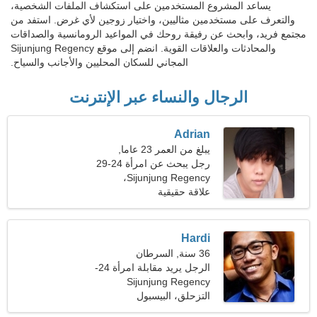
يساعد المشروع المستخدمين على استكشاف الملفات الشخصية،
والتعرف على مستخدمين مثاليين، واختيار زوجين لأي غرض. استفد من
مجتمع فريد، وابحث عن رفيقة روحك في المواعيد الرومانسية والصداقات
والمحادثات والعلاقات القوية. انضم إلى موقع Sijunjung Regency
المجاني للسكان المحليين والأجانب والسياح.
الرجال والنساء عبر الإنترنت
Adrian
يبلغ من العمر 23 عاما,
الميزان
رجل يبحث عن امرأة 24-29
Sijunjung Regency،
إندونيسيا
علاقة حقيقية
Hardi
36 سنة, السرطان
الرجل يريد مقابلة امرأة 24-
Sijunjung Regency
31
التزحلق، البيسبول