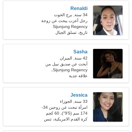
Renaldi
34 سنة, برج الحوت
رجل أعزب يبحث عن زوجة
Sijunjung Regency
23-29
تاريخ، تسلق الجبال
Sasha
42 سنة, الميزان
أبحث عن صديق نبيل من
أجل المتعة
Sijunjung Regency،
إندونيسيا
علاقة جدية
Jessica
33 سنة, الجوزاء
امرأة تبحث عن زوجين 34-
44
174 سم (5'9")، 60 كجم
(132 رطلا)
كرة القدم الامريكية، تنس