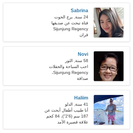
Sabrina
24 سنة, برج الحوت
فتاة تبحث عن صديقها
Sijunjung Regency
قران
Novi
58 سنة, الثور
احب السباحة والحفلات
الموسيقية
Sijunjung Regency،
صداقة
إندونيسيا
Haliim
41 سنة, الدلو
أنا طبيب أطفال أبحث عن
امرأة رائعة
187 سم (6'2")، 84 كجم
(185 رطلا)
علاقة قصيرة الأمد