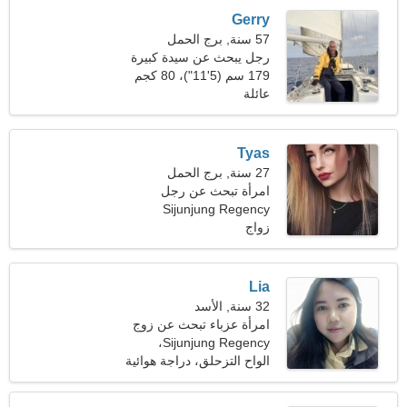
Gerry
57 سنة, برج الحمل
رجل يبحث عن سيدة كبيرة
179 سم (5'11")، 80 كجم
(176 رطلا)
عائلة
Tyas
27 سنة, برج الحمل
امرأة تبحث عن رجل
Sijunjung Regency
زواج
Lia
32 سنة, الأسد
امرأة عزباء تبحث عن زوج
Sijunjung Regency،
إندونيسيا
الواح التزحلق، دراجة هوائية