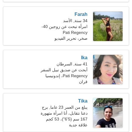
Farah
34 سنة, الأسد
امرأة تبحث عن زوجين 40-
Pati Regency
46
صخر، تحرير الفيديو
Ika
41 سنة, السرطان
أبحث عن صديق نبيل السفر
معا
Pati Regency، إندونيسيا
قران
Tika
يبلغ من العمر 23 عاما, برج
العقرب
دعنا نتقابل، أنا امرأة متهورة
167 سم (5'6")، 53 كجم
(116 رطلا)
علاقة جدية