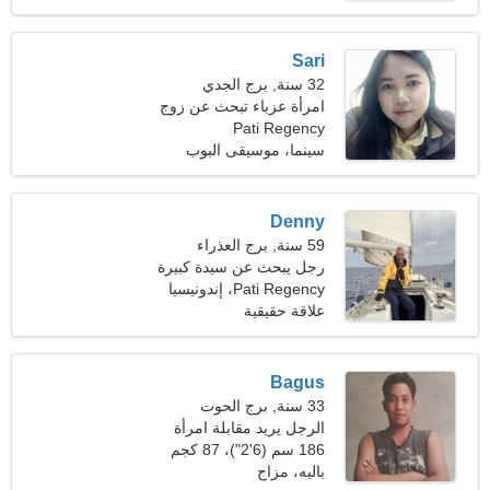
Sari
32 سنة, برج الجدي
امرأة عزباء تبحث عن زوج
Pati Regency
سينما، موسيقى البوب
Denny
59 سنة, برج العذراء
رجل يبحث عن سيدة كبيرة
Pati Regency، إندونيسيا
علاقة حقيقية
Bagus
33 سنة, برج الحوت
الرجل يريد مقابلة امرأة
186 سم (6'2")، 87 كجم
(191 رطلا)
باليه، مزاح