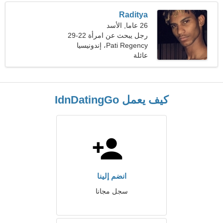
Raditya
26 عاما, الأسد
رجل يبحث عن امرأة 22-29
Pati Regency، إندونيسيا
عائلة
كيف يعمل IdnDatingGo
انضم إلينا
سجل مجانا