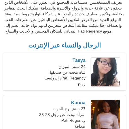
تعريف المستخدمين. سيساعدك المجتمع في العثور على الأشخاص الذين
يبحثون عن علاقة جدية والزواج والأسرة والصداقة. يمكنك البحث بمعايير
مختلفة، وتكوين معارف جديدة والبحث عن شركاء لتواريخ رومانسية. يفتح
الموقع العديد من الفرص لملايين الأشخاص الباحثين عن مقترحات الحب
والصداقة. هنا يمكنك مقابلة أشخاص منعزلين لديهم نوايا جادة. انضم إلى
موقع Pati Regency المجاني للسكان المحليين والأجانب والسياح.
الرجال والنساء عبر الإنترنت
Tasya
24 سنة, الميزان
فتاة تبحث عن صديقها
Pati Regency، إندونيسيا
زواج
Karina
27 سنة, برج الحوت
امرأة تبحث عن رجل 28-35
Pati Regency
صداقة