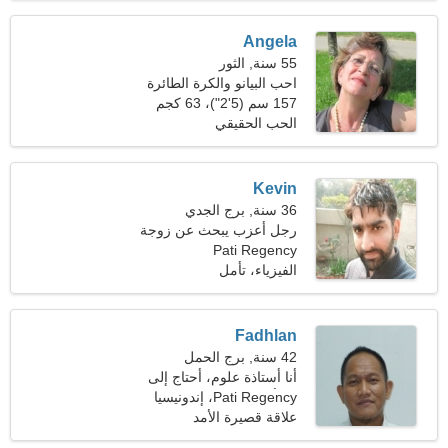
Angela
55 سنة, الثور
احب البيانو والكرة الطائرة
157 سم (5'2")، 63 كجم
(138 رطلا)
الحب الحقيقي
Kevin
36 سنة, برج الجدي
رجل أعزب يبحث عن زوجة
Pati Regency
28-33
الفيزياء، تأمل
Fadhlan
42 سنة, برج الحمل
أنا أستاذة علوم، أحتاج إلى
امرأة استثنائية
Pati Regency، إندونيسيا
علاقة قصيرة الأمد