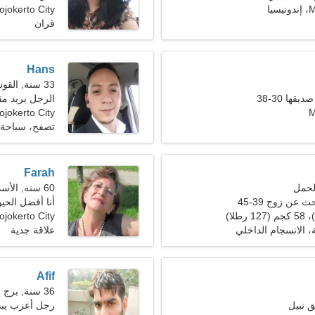
يا
jokerto City
قران
Hans
33 سنة, القوس
ها 30-38
الرجل يريد مق
M
Mojokerto City، إندوني
تصفح، سباحة
Farah
60 سنه, الأسد
 عن زوج 39-45
أنا أفضل الحيو
jokerto City
ة، الانسجام الداخلي
علاقة جدية
Afif
36 سنة, برج العقرب
 نبيل
رجل أعزب يب