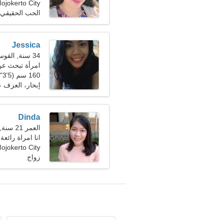
Mojokerto City، إندونيس
الحب الحقيقي
Jessica
34 سنة, القوس
امرأة تبحث ع
160 سم (5'3")، 55 كجم (121 رطلا)
إبحار، العزف ع
Dinda
العمر 21 سنة, برج العذراء
انا امراة رائعة
Mojokerto City، إندونيس
زواج