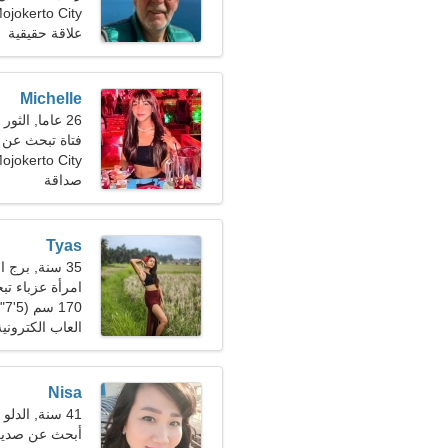
Mojokerto City، إندونيس
علاقة حقيقية
Michelle
26 عاما, الثور
فتاة تبحث عن صديق
ojokerto City
صداقة
Tyas
35 سنة, برج الحمل
امرأة عزباء تبحث
170 سم (5'7")، 58 كجم (127 رطلا)
العاب الكتروني
Nisa
41 سنة, الدلو
أبحث عن صديق