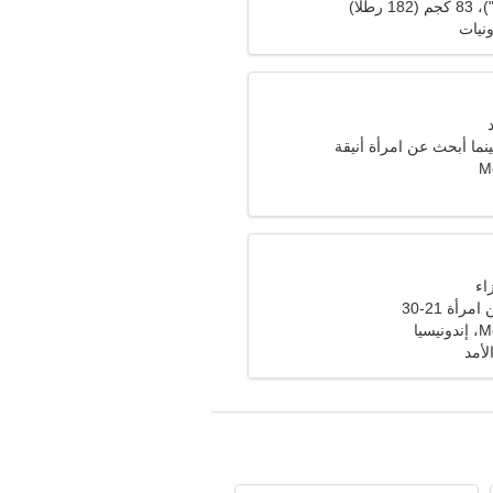
نيات
ما أبحث عن امرأة أنيقة
Mo
أة 21-30
سيا
لأمد