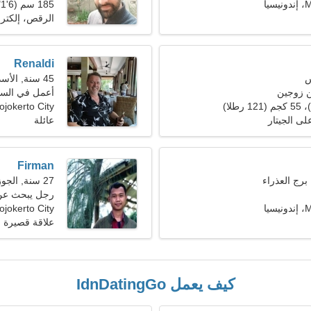
يا
185 سم (6'1")، 83 كجم (182 رطلا)
الرقص، إلكترو
Renaldi
45 سنة, الأسد
ن زوجين
أعمل في السين
jokerto City
لى الجيتار
عائلة
Firman
27 سنة, الجوزاء
رجل يبحث عن امر
يا
Mojokerto City، إندوني
علاقة قصيرة ا
كيف يعمل IdnDatingGo