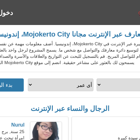
دخول
رف عبر الإنترنت مجانا Mojokerto City، إندونيسيا
IdnDatingGo - خدمة المواعدة الشهيرة عبر الإنترنت في Mojokerto City، إند
لتوسيع دائرة معارفك والتواصل مع شخص ما. يسمح المشروع لرجل واحد بالعثو
ام للتواصل المريح. قم بالتسجيل للبحث عن التواريخ والعلاقات والأسرة والص
يسمحون لك بالعثور على مشاعر حقيقية. انضم إلى موقع Mojokerto City المجاني للسكان المحليين والأجانب والسياح.
الرجال والنساء عبر الإنترنت
Nurul
25 سنة, برج الجدي
سيدة كبيرة
امرأة تبحث ع