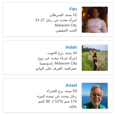
Fitri
22 سنة, السرطان
امرأة تبحث عن رجل 27-31
Mataram City
الحب الحقيقي
Indah
34 سنة, برج الحوت
امرأة عزباء تبحث عن زوج
Mataram City، إندونيسيا
جغرافية، العزف على البيانو
Ansel
59 سنة, برج العذراء
رجل يبحث عن سيدة كبيرة
51-54
176 سم (5'10")، 88 كجم
(194 رطلا)
عائلة