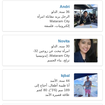
Andri
36 سنة, الدلو
الرجل يريد مقابلة امرأة
Mataram City
إلكترونيات، فلسفة
Novita
30 سنه, الدلو
امرأة تبحث عن زوجين 32-
39
Mataram City، إندونيسيا
تزلج، بناء الجسم
Iqbal
44 سنة, الأسد
أنا طبيبة أطفال، أحتاج إلى
امرأة ساحرة
189 سم (6'3")، 80 كجم
(176 رطلا)
علاقة قصيرة الأمد