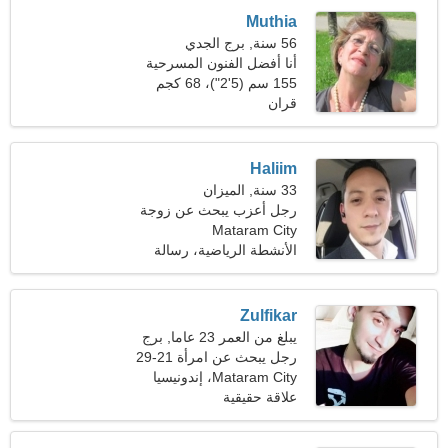
Muthia
56 سنة, برج الجدي
أنا أفضل الفنون المسرحية
155 سم (5'2")، 68 كجم
والمشي في الهواء الطلق
(149 رطلا)
قران
Haliim
33 سنة, الميزان
رجل أعزب يبحث عن زوجة
Mataram City
23-31
الأنشطة الرياضية، رسالة
Zulfikar
يبلغ من العمر 23 عاما, برج
الحوت
رجل يبحث عن امرأة 21-29
Mataram City، إندونيسيا
علاقة حقيقية