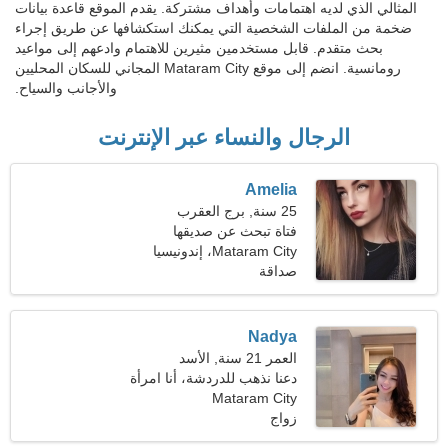
المثالي الذي لديه اهتمامات وأهداف مشتركة. يقدم الموقع قاعدة بيانات
ضخمة من الملفات الشخصية التي يمكنك استكشافها عن طريق إجراء
بحث متقدم. قابل مستخدمين مثيرين للاهتمام وادعهم إلى مواعيد
رومانسية. انضم إلى موقع Mataram City المجاني للسكان المحليين
والأجانب والسياح.
الرجال والنساء عبر الإنترنت
Amelia
25 سنة, برج العقرب
فتاة تبحث عن صديقها
Mataram City، إندونيسيا
صداقة
Nadya
العمر 21 سنة, الأسد
دعنا نذهب للدردشة، أنا امرأة
جميلة
Mataram City
زواج