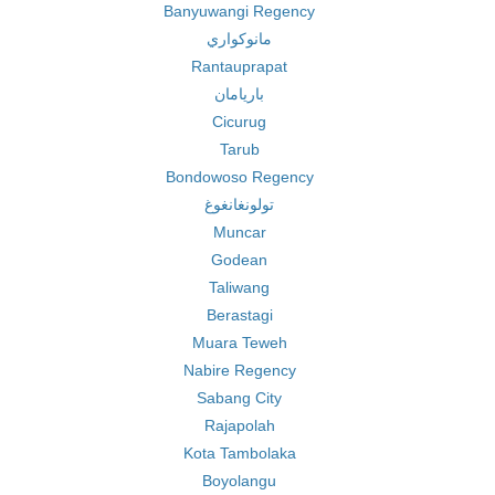
Banyuwangi Regency
مانوكواري
Rantauprapat
باريامان
Cicurug
Tarub
Bondowoso Regency
تولونغانغوغ
Muncar
Godean
Taliwang
Berastagi
Muara Teweh
Nabire Regency
Sabang City
Rajapolah
Kota Tambolaka
Boyolangu