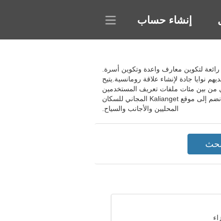
إنشاء حساب
بفضل البحث المتقدم، لديك فرصة رائعة لتكوين معارف واعدة وتكوين أسرة.
 نوايا جادة لإنشاء علاقة رومانسية.يتيح
ي من بين مئات ملفات تعريف المستخدمين
الحقيقية. ابدأ محادثة ممتعة في الدردشة العامة واستخدم البحث المتقدم للعثور على مرشحين للزواج والعلاقة الجادة. انضم إلى موقع Kalianget المجاني للسكان
المحليين والأجانب والسياح.