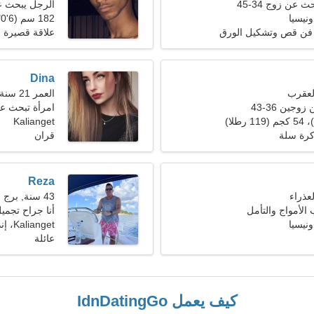
 عن زوج 34-45
الرجل يبحث 
182 سم (6'0")، 81 كجم (178 رطلا)
ه، فن قص وتشكيل الورق
علاقة قصيرة ا
Dina
العمر 21 سنة, برج الحوت
جين 36-43
امرأة تبحث ع
Kalianget
كرة سلة
قران
Reza
43 سنة, برج الجدي
الأمواج والتأمل
أنا جراح تجمي
Kalianget، إندونيسيا
عائلة
كيف يعمل IdnDatingGo