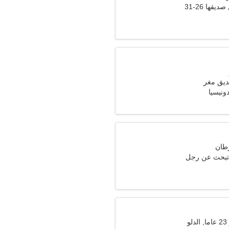
قها 26-31
ديق مغر
ة تبحث عن رجل
و