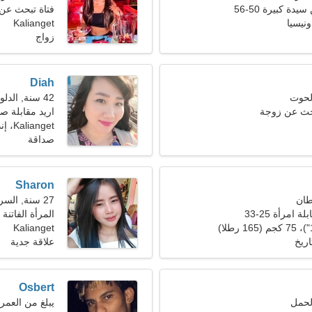
ة كبيرة 50-56
فتاة تبحث عن صدي
Kalianget
زواج
Diah
42 سنة, الدلو
حث عن زوجة
اريد مقابلة ص
Kalianget، إندونيسيا
صداقة
Sharon
27 سنة, السرطان
 امرأة 25-33
المرأة الفاتن
Kalianget
ريخ
علاقة جدية
Osbert
يبلغ من العمر 23 عاما, الدل