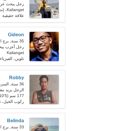
رجل يبحث عن سيد
Kalianget، إندونيسيا
علاقة حقيقية
Gideon
35 سنة, برج الحوت
رجل أعزب يب
Kalianget
تلوين، الفيزياء
Robby
36 سنة, السرطان
الرجل يريد مقابلة
177 سم (5'10")، 75 كجم (165 رطلا)
ركوب الخيل، تا
Belinda
33 سنة, برج الحمل