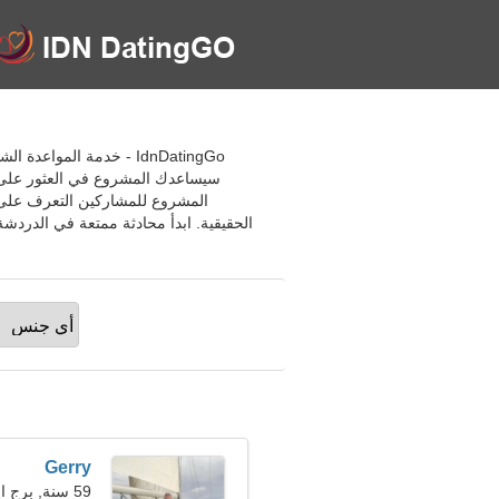
سيساعدك المشروع في العثور على أص
المشروع للمشاركين التعرف على
Gerry
59 سنة, برج العذراء