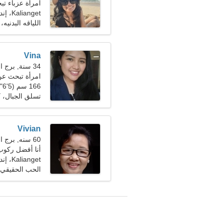
امرأة عزباء تبحث
Kalianget، إندونيسيا
اللياقه البدني
Vina
34 سنة, برج العقرب
امرأة تبحث عن زو
166 سم (5'6")، 54 كجم (119 رطلا)
تسلق الجبال، 
Vivian
60 سنه, برج العذراء
أنا أفضل ركوب 
Kalianget، إندونيسيا
الحب الحقيقي