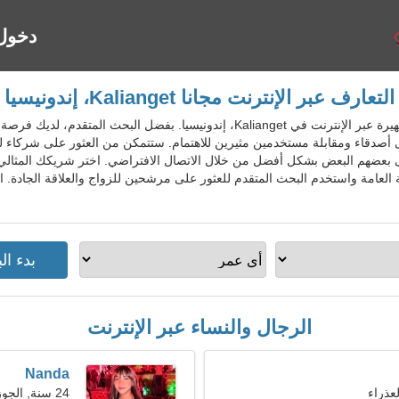
دخول
التعارف عبر الإنترنت مجانا Kalianget، إندونيسيا
IdnDatingGo - خدمة المواعدة الشهيرة عبر الإنترنت في Kalianget، إندونيسيا. 
دقاء ومقابلة مستخدمين مثيرين للاهتمام. ستتمكن من العثور على شركاء لديهم
 بعضهم البعض بشكل أفضل من خلال الاتصال الافتراضي. اختر شريكك المثال
الرجال والنساء عبر الإنترنت
Nanda
24 سنة, الجوزاء