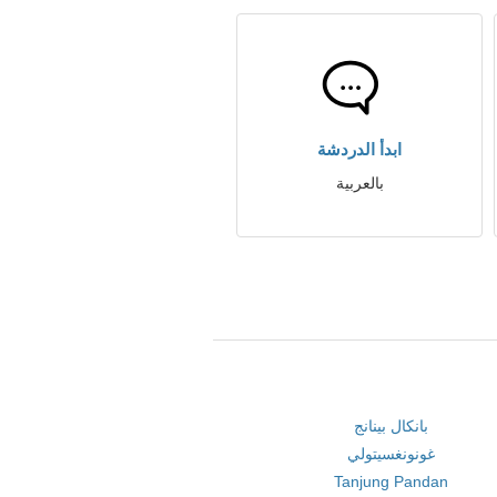
ابدأ الدردشة
بالعربية
بانكال بينانج
غونونغسيتولي
Tanjung Pandan