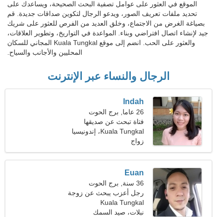
الموقع في العثور على عوامل تصفية البحث الصحيحة، ويساعدك على
تحديد ملفات تعريف الصور، ويدعو الرجال لتكوين صداقات جديدة. قم
بصياغة الغرض من الاجتماع، وخلق العديد من الفرص للعثور على شريك
جيد لإنشاء اتصال افتراضي وبناء. المواعدة في التواريخ، وتطوير العلاقات،
والعثور على الحب. انضم إلى موقع Kuala Tungkal المجاني للسكان
المحليين والأجانب والسياح.
الرجال والنساء عبر الإنترنت
Indah
26 عاما, برج الحوت
فتاة تبحث عن صديقها
Kuala Tungkal، إندونيسيا
زواج
Euan
36 سنة, برج الحوت
رجل أعزب يبحث عن زوجة
Kuala Tungkal
26-33
نبلات، صيد السمك