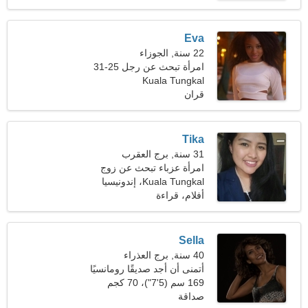
Eva
22 سنة, الجوزاء
امرأة تبحث عن رجل 25-31
Kuala Tungkal
قران
Tika
31 سنة, برج العقرب
امرأة عزباء تبحث عن زوج
Kuala Tungkal، إندونيسيا
أفلام، قراءة
Sella
40 سنة, برج العذراء
أتمنى أن أجد صديقًا رومانسيًا
169 سم (5'7")، 70 كجم
(154 رطلا)
صداقة