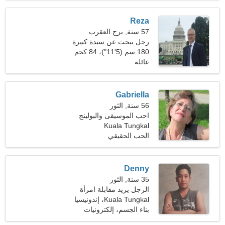
Reza
57 سنة, برج العقرب
رجل يبحث عن سيدة كبيرة
180 سم (5'11")، 84 كجم
(185 رطلا)
عائلة
Gabriella
56 سنة, الثور
احب الموسيقى والبولينج
Kuala Tungkal
الحب الحقيقي
Denny
35 سنة, الثور
الرجل يريد مقابلة امرأة
Kuala Tungkal، إندونيسيا
بناء الجسم، إلكترونيات