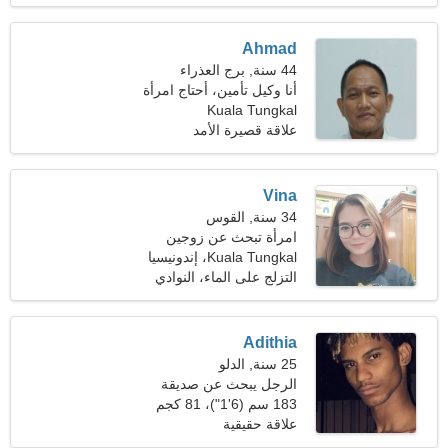
Ahmad
44 سنة, برج العذراء
أنا وكيل تأمين، أحتاج امرأة
رشيقة
Kuala Tungkal
علاقة قصيرة الأمد
Vina
34 سنة, القوس
امرأة تبحث عن زوجين
Kuala Tungkal، إندونيسيا
التزلج على الماء، النوادي
الليلية
Adithia
25 سنة, الدلو
الرجل يبحث عن صديقة
183 سم (6'1")، 81 كجم
(178 رطلا)
علاقة حقيقية