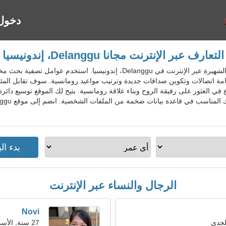
دخول
التعارف عبر الإنترنت مجانا Delanggu، إندونيسيا
IdnDatingGo - خدمة المواعدة الشهيرة عبر الإنترنت في Delanggu، إندونيس
ة اتصالات وتكوين صداقات جديدة وترتيب مواعيد رومانسية. سوف تقابل المئا
ع في العثور على رفيقة الروح وبناء علاقة رومانسية. يتيح لك الموقع توسيع دا
الرجال والنساء عبر الإنترنت
Novi
27 سنة, الأسد