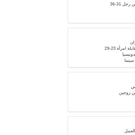
جل 31-36
ة امرأة 23-29
سينما
ن زوجين