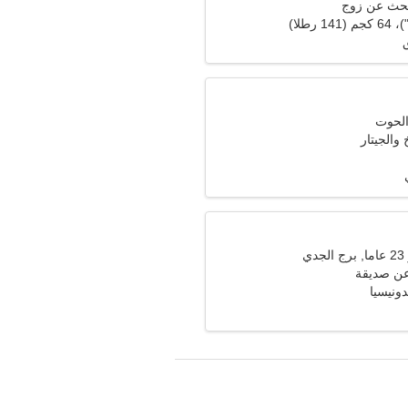
تبحث عن زوج
 والجيتار
ي
عن صديقة