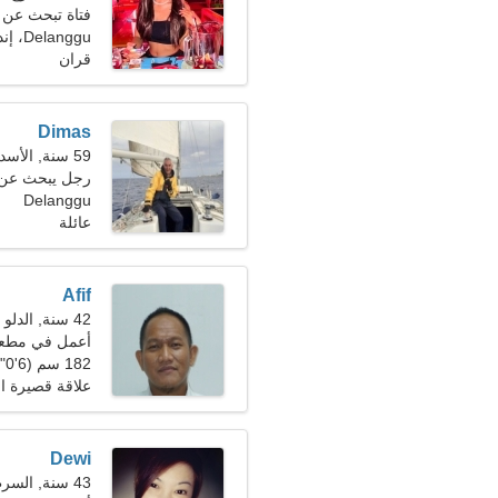
فتاة تبحث عن 
Delanggu، إندونيسيا
قران
Dimas
59 سنة, الأسد
رجل يبحث عن 
Delanggu
عائلة
Afif
42 سنة, الدلو
أعمل في مطعم
182 سم (6'0")، 87 كجم (191 رطلا)
علاقة قصيرة ال
Dewi
43 سنة, السرطان