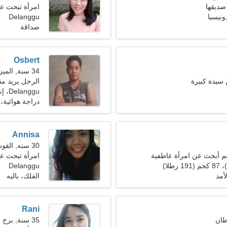
صديقها
امرأة تبحث عن ر
Delanggu
صداقة
Osbert
34 سنة, الميزان
سيدة كبيرة
الرجل يريد مقابل
Delanggu، إندونيسيا
دراجة هوائية، 
Annisa
30 سنه, القوس
 أبحث عن امرأة عاطفية
امرأة تبحث ع
Delanggu
أمد
الفلك، باليه
Rani
35 سنة, برج الحمل