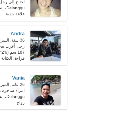
أحتاج إلى رجل 
Delanggu، إندونيسيا
علاقة جدية
Andra
36 سنة, السرطان
رجل أعزب يبحث 
187 سم (6'2")، 76 كجم (167 رطلا)
قراءة، الكتابة
Vania
26 عاما, الميزان
امرأة ساحرة 
Delanggu، إندونيسيا
زواج