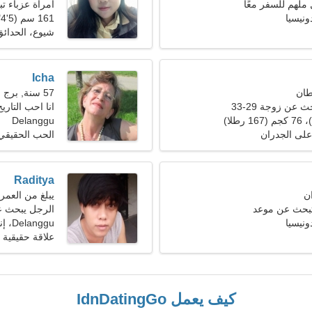
ملهم للسفر معًا
امرأة عزباء 
161 سم (5'4")، 64 كجم (141 رطلا)
شيوع، الحدائق
Icha
57 سنة, برج الحوت
عن زوجة 29-33
انا احب التاريخ
Delanggu
 على الجدران
الحب الحقيقي
Raditya
يبلغ من العمر 23 عاما, برج الجد
تبحث عن موعد
الرجل يبحث 
Delanggu، إندونيسيا
علاقة حقيقية
كيف يعمل IdnDatingGo