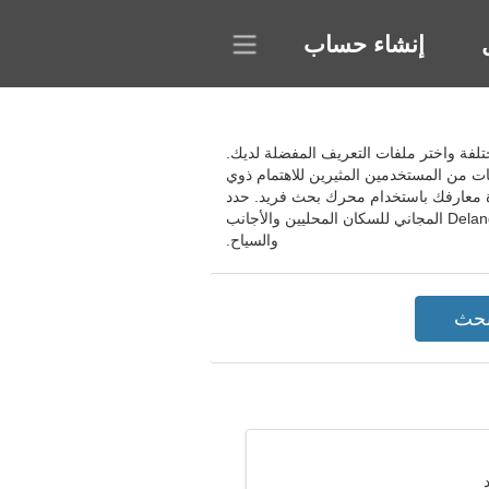
إنشاء حساب
يا. استخدم عوامل تصفية بحث مختلفة واختر ملفات التعريف المفضلة لديك.
ت من المستخدمين المثيرين للاهتمام ذوي
ئرة معارفك باستخدام محرك بحث فريد. حدد
الغرض من المواعدة واختر الشريك المناسب في قاعدة بيانات ضخمة من الملفات الشخصية. انضم إلى موقع Delanggu المجاني للسكان المحليين والأجانب
والسياح.