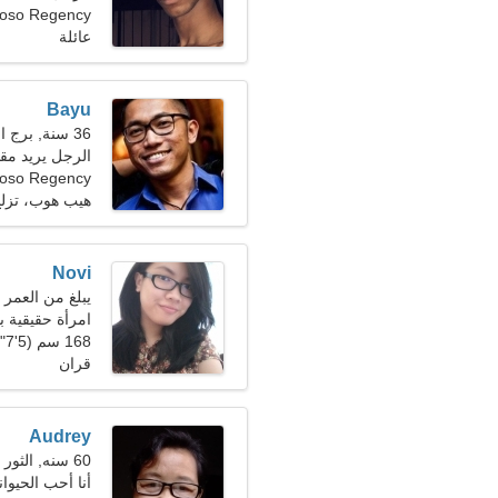
Bondowoso Regency،
عائلة
Bayu
36 سنة, برج العذراء
الرجل يريد مقا
oso Regency
هيب هوب، تزل
Novi
يبلغ من العمر 23 عاما, السرطان
امرأة حقيقية ب
168 سم (5'7")، 52 كجم (114 رطلا)
قران
Audrey
60 سنه, الثور
أنا أحب الحيوان