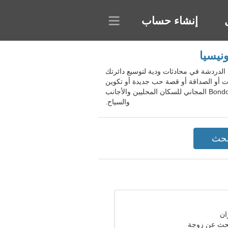
إنشاء حساب
Bondowo، إندونيسيا. سيساعدك الموقع على الدردشة في محادثات ودية لتوسيع دائرتك
لات أو الصداقة أو قصة حب جديدة أو تكوين
أسرة. استخدم ميزات المشروع المتقدمة لتحديد المستخدمين وفقًا لمعايير محددة. انضم إلى موقع Bondowoso Regency المجاني للسكان المحليين والأجانب
والسياح.
حث عن زوجة