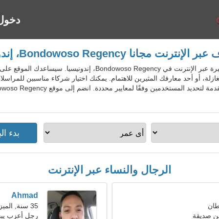
دخول
لإنترنت مجانا Bondowoso Regency، إندونيسيا
IdnDatingGo - خدمة المواعدة الشهيرة عبر الإنترنت في so Regency
مغازلة، أو أحد معارفك المثيرين للاهتمام. يمكنك اختيار شركاء مناسبين للمراس
الرجال والنساء عبر الإنترنت
Ahmad
35 سنة, الميزان
ن صديقة
رجل أعزب يب