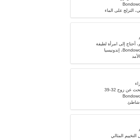
Bondowo
، التزلج على الماء
 أحتاج إلى امرأة لطيفة
، إندونيسيا
لأمد
ث عن زوج 32-39
Bondowo
 شاطئ
التخييم المثالي