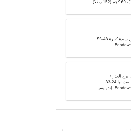
دة كبيرة 48-56
Bondowo
قها 24-33
، إندونيسيا