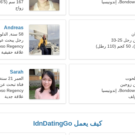
 إندونيسيا
167 سم (5'6")، 69 كجم (152 رطلا)
زواج
Andreas
58 سنة, الدلو
ل 25-33
رجل يبحث عن سي
so Regency
علاقة حقيقية
Sarah
العمر 21 سنة, برج العذراء
ن زوجين
فتاة تبحث عن صدي
 إندونيسيا
Bondowoso Regency
ولف
علاقة جدية
كيف يعمل IdnDatingGo