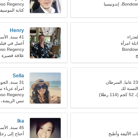
 إندونيسيا
so Regency
كتابة الموسيقى
Henry
41 سنة, الأسد
بلة امرأة
أعمل في فيلم،
Bondow
Bondowoso Regency
ج
علاقة قصيرة ا
Sella
31 سنة, الجوزاء
النسبة لك
امرأة عزباء تبح
so Regency
تنس الريشة،
Ika
45 سنة, الأسد
ات الأليفة وأطبخ
أحتاج إلى رجل 