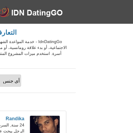
التعارف عبر ا
الاجتماعية، أو بدء علاقة رومانسية، أو 
Randika
24 سنة, السرطان
الرجل يبحث ع