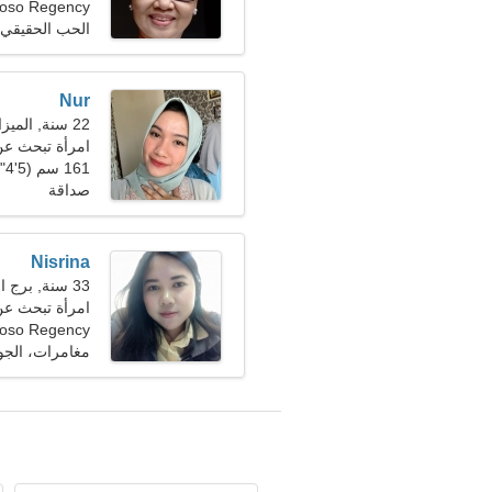
Bondowoso Regency،
الحب الحقيقي
Nur
22 سنة, الميزان
امرأة تبحث عن رج
161 سم (5'4")، 50 كجم (110 رطل)
صداقة
Nisrina
33 سنة, برج الحوت
امرأة تبحث ع
Bondowoso Regency،
مغامرات، الج