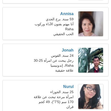
الورق
Annisa
59 سنة, برج الجدي
أنا مهتم بفنون الأداء وركوب
Raha
القوارب
الحب الحقيقي
Jonah
24 سنة, القوس
رجل يبحث عن امرأة 25-30
Raha، إندونيسيا
علاقة حقيقية
Nurul
25 سنة, الجوزاء
امرأة مرحة تبحث عن علاقة
طويلة الأمد
170 سم (5'7")، 49 كجم
(108 رطل)
قران