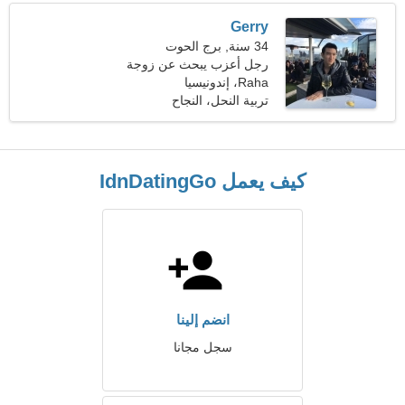
Gerry
34 سنة, برج الحوت
رجل أعزب يبحث عن زوجة
Raha، إندونيسيا
تربية النحل، النجاح
كيف يعمل IdnDatingGo
انضم إلينا
سجل مجانا