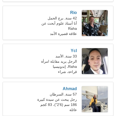
Rio
42 سنة, برج الحمل
أنا أستاذ علوم أبحث عن
Raha
امرأة غير عادية
علاقة قصيرة الأمد
Ycl
33 سنة, الأسد
الرجل يريد مقابلة امرأة
Raha، إندونيسيا
قراءة، شراء
Ahmad
57 سنة, السرطان
رجل يبحث عن سيدة كبيرة
186 سم (6'2")، 83 كجم
(182 رطلا)
عائلة