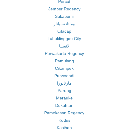
Percut
Jember Regency
Sukabumi
بيماتانغسياتار
Cilacap
Lubuklinggau City
لانغسا
Purwakarta Regency
Pamulang
Cikampek
Purwodadi
مارتابورا
Parung
Merauke
Dukuhturi
Pamekasan Regency
Kudus
Kasihan