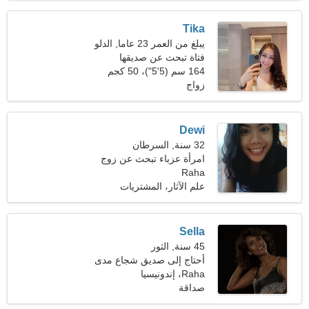
Tika
يبلغ من العمر 23 عاما, الدلو
فتاة تبحث عن صديقها
164 سم (5'5")، 50 كجم
(110 رطل)
زواج
Dewi
32 سنة, السرطان
امرأة عزباء تبحث عن زوج
Raha
علم الآثار، المشتريات
Sella
45 سنة, الثور
أحتاج إلى صديق شجاع مدى
الحياة
Raha، إندونيسيا
صداقة