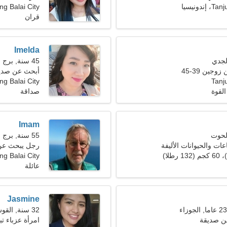
دونيسيا
ng Balai City
قران
Imelda
45 سنة, برج العذراء
جين 39-45
أبحث عن صديق
Tanj
Tanjung Balai City، إ
لقوة
صداقة
Imam
55 سنة, برج الجدي
عات والحيوانات الأليفة
رجل يبحث عن سي
ng Balai City
عائلة
Jasmine
32 سنة, القوس
ن صديقة
امرأة عزباء تبح