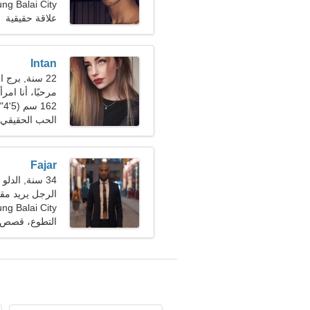
Tanjung Balai City، إن
علاقة حقيقية
Intan
22 سنة, برج الحمل
مرحبًا، أنا امر
162 سم (5'4")، 52 كجم (114 رطلا)
الحب الحقيقي
Fajar
34 سنة, الدلو
الرجل يريد مقابلة
Tanjung Balai City، إن
التطوع، قصص م