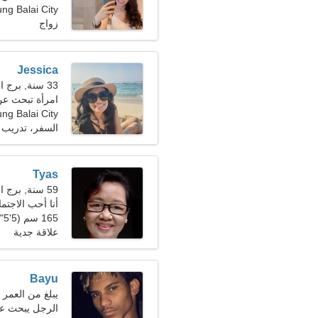
Tanjung Balai City، إن
زواج
Jessica
33 سنة, برج الجدي
امرأة تبحث عن زو
ung Balai City
السفر، تدريب ا
Tyas
59 سنة, برج الحوت
أنا أحب الاجتما
165 سم (5'5")، 60 كجم (132 رطلا)
علاقة جدية
Bayu
يبلغ من العمر 23 عاما, الجوزاء
الرجل يبحث ع