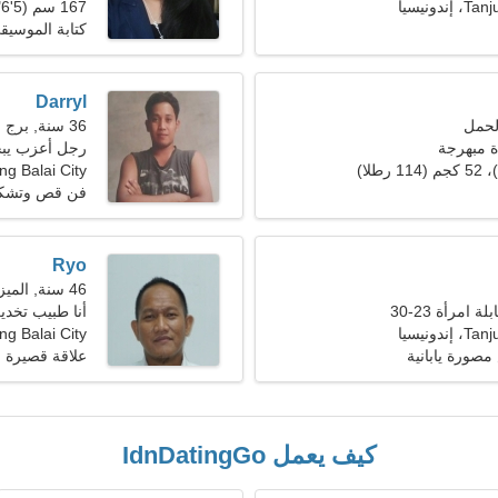
دونيسيا
167 سم (5'6")، 63 كجم (138 رطلا)
كتابة الموسيق
Darryl
36 سنة, برج العقرب
أة مبهرجة
رجل أعزب يب
ng Balai City
فن قص وتشكي
Ryo
46 سنة, الميزان
 امرأة 23-30
أنا طبيب تخدير
دونيسيا
Tanjung Balai City، إ
صورة يابانية
علاقة قصيرة ا
كيف يعمل IdnDatingGo