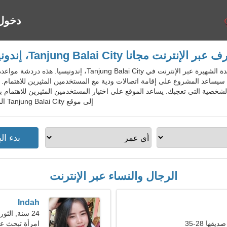
دخول
بر الإنترنت مجانا Tanjung Balai City، إندونيسيا
IdnDatingGo - خدمة المواعدة الشهيرة عبر الإنترنت في  City
ة. سيساعد المشروع على إقامة اتصالات ودية مع المستخدمين المثيرين للاهتمام
شخصية التي تعجبك. يساعد الموقع على اختيار المستخدمين المثيرين للاهتمام
إلى موقع Tanjung Balai City المجاني للسكان المحليين والأجانب والسياح.
الرجال والنساء عبر الإنترنت
Indah
24 سنة, الثور
ها 28-35
امرأة تبحث ع