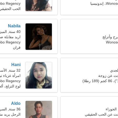
إندونيسيا
bo Regency
الحب الحقيقي
Nabila
40 سنة, الميزان
رح وأتزلج
اريد مقابلة ص
Wonos
Wonosobo Regency،
قران
Hani
32 سنة, الأسد
حث عن زوجة
امرأة عزباء 
bo Regency
لوح التزلج، أل
Aldo
36 سنة, السرطان
بحث عن الحب الحقيقي
الرجل يريد مقابل