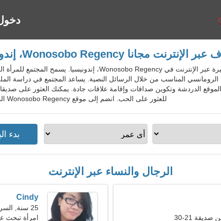
دخول
 الإنترنت مجانا Wonosobo Regency، إندونيسيا
IdnDatingGo - خدمة المواعدة الشهيرة عبر الإنترنت في nosobo Regency
الرومانسي المناسب من خلال الرسائل النصية. يساعد المجتمع في دراسة المل
لموقع الدردشة وتكوين صداقات وإقامة علاقات جادة. يمكنك العثور على صديق
للعثور على الحب. انضم إلى موقع Wonosobo Regency المجاني للسكان المحليين والأجانب والسياح.
الرجال والنساء عبر الإنترنت
Cindy
25 سنة, السرطان
ديقة 21-30
امرأة تبحث ع