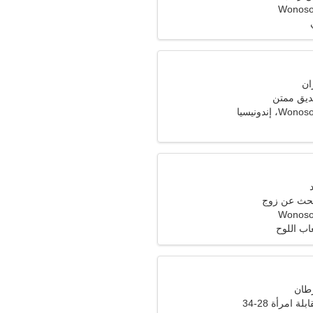
Wonoso
ديق ممتن
 إندونيسيا
تبحث عن زوج
Wonoso
عاب اللوح
ة امرأة 28-34