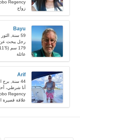
Wonosobo Regency، 
زواج
Bayu
59 سنة, الثور
رجل يبحث عن سيد
179 سم (5'11")، 85 كجم (187 رطلا)
عائلة
Arif
44 سنة, برج الحوت
أنا شرطي، أحتا
Wonosobo Regency، 
علاقة قصيرة ال