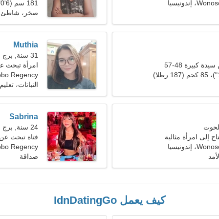
إندونيسيا
181 سم (6'0")، 83 كجم (182 رطلا)
صخر، شاطئ
Muthia
31 سنة, برج العقرب
ة كبيرة 48-57
امرأة تبحث عن ز
bo Regency
النباتات، تعليم
Sabrina
24 سنة, برج الجدي
ج إلى امرأة مثالية
فتاة تبحث عن صدي
إندونيسيا
Wonosobo Regency،
أمد
صداقة
كيف يعمل IdnDatingGo