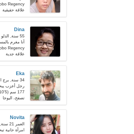
Wonosobo Regency، 
علاقة حقيقية
Dina
55 سنة, الدلو
أنا مغرم بالمس
obo Regency
علاقة جدية
Eka
34 سنة, برج الجدي
رجل أعزب يب
177 سم (5'10")، 86 كجم (189 رطلا)
تصفح، اليوجا
Novita
العمر 21 سنة, الجوزاء
امرأة حانية ت