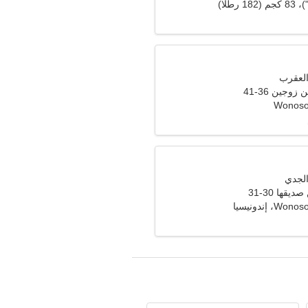
وجين 36-41
Wonoso
قها 30-31
 إندونيسيا