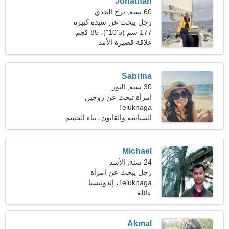
Jonathan
60 سنه, برج الجدي
رجل يبحث عن سيدة كبيرة
177 سم (5'10")، 85 كجم
(187 رطلا)
علاقة قصيرة الأمد
Sabrina
30 سنه, الثور
امرأة تبحث عن زوجين
Teluknaga
السياسة والقانون، بناء الجسم
Michael
24 سنة, الأسد
رجل يبحث عن امرأة
Teluknaga، إندونيسيا
عائلة
Akmal