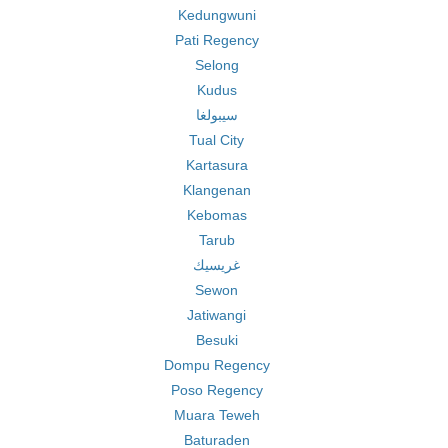
Kedungwuni
Pati Regency
Selong
Kudus
سيبولغا
Tual City
Kartasura
Klangenan
Kebomas
Tarub
غريسيك
Sewon
Jatiwangi
Besuki
Dompu Regency
Poso Regency
Muara Teweh
Baturaden