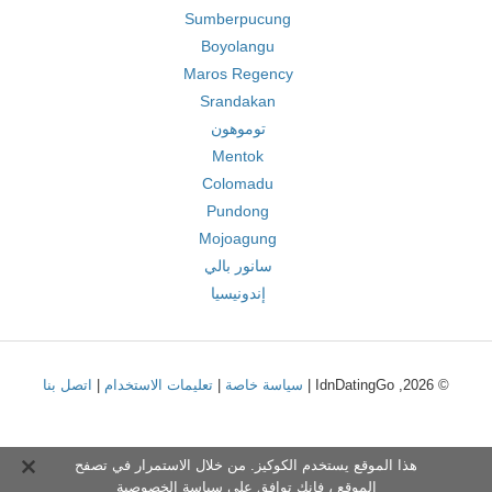
Sumberpucung
Boyolangu
Maros Regency
Srandakan
توموهون
Mentok
Colomadu
Pundong
Mojoagung
سانور بالي
إندونيسيا
© 2026, IdnDatingGo |
سياسة خاصة
|
تعليمات الاستخدام
|
اتصل بنا
هذا الموقع يستخدم الكوكيز. من خلال الاستمرار في تصفح
الموقع ، فإنك توافق على
سياسة الخصوصية