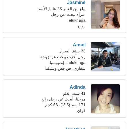
Jasmine
يبلغ من العمر 23 عاما, الأسد
امرأة تبحث عن رجل
Teluknaga
زواج
Ansel
33 سنة, الميزان
رجل أعزب يبحث عن زوجة
22-29
Teluknaga، إندونيسيا
سفاري، فن قص وتشكيل
الورق
Adinda
41 سنة, الدلو
مرحبًا، أبحث عن رجل رائع
171 سم (5'8")، 63 كجم
(138 رطلا)
قران