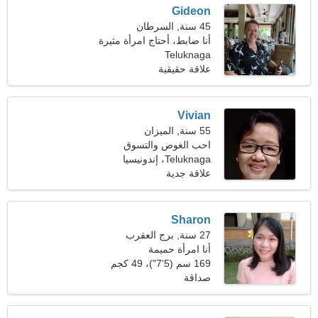
Gideon
45 سنة, السرطان
أنا ضابط، أحتاج امرأة مثيرة
Teluknaga
علاقة حقيقية
Vivian
55 سنة, الميزان
احب الغوص والتسوق
Teluknaga، إندونيسيا
علاقة جدية
Sharon
27 سنة, برج العقرب
أنا امرأة حميمة
169 سم (5'7")، 49 كجم
(108 رطل)
صداقة