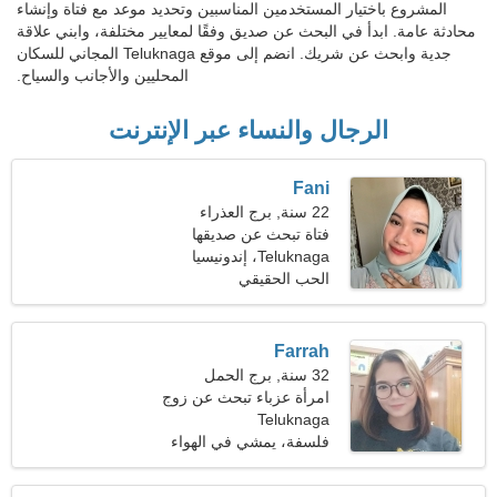
المشروع باختيار المستخدمين المناسبين وتحديد موعد مع فتاة وإنشاء
محادثة عامة. ابدأ في البحث عن صديق وفقًا لمعايير مختلفة، وابني علاقة
جدية وابحث عن شريك. انضم إلى موقع Teluknaga المجاني للسكان
المحليين والأجانب والسياح.
الرجال والنساء عبر الإنترنت
Fani
22 سنة, برج العذراء
فتاة تبحث عن صديقها
Teluknaga، إندونيسيا
الحب الحقيقي
Farrah
32 سنة, برج الحمل
امرأة عزباء تبحث عن زوج
Teluknaga
فلسفة، يمشي في الهواء
الطلق