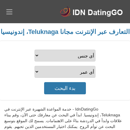
التعارف عبر الإنترنت مجانا Teluknaga، إندونيسيا
IdnDatingGo - خدمة المواعدة الشهيرة عبر الإنترنت في
Teluknaga، إندونيسيا. ابدأ في البحث عن معارفك حتى الآن، وقم ببناء
علاقات وابدأ في الدردشة بناءً على الاهتمامات. يسمح لك الموقع بتوسيع
البحث عن توأم الروح. يمكنك اختيار المستخدمين الذين تحبهم. يقوم