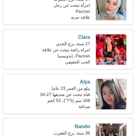
امرأة تبحث عن رجل
Paciran
علاقة جدية
Clara
27 سنة, برج الجدي
امراة رائعة تبحث عن علاقة
Paciran، إندونيسيا
الحب الحقيقي
Alya
يبلغ من العمر 23 عاما,
الميزان
فتاة تبحث عن صديقها 27-34
168 سم (5'7")، 52 كجم
(114 رطلا)
صداقة
Nando
36 سنة, برج العقرب