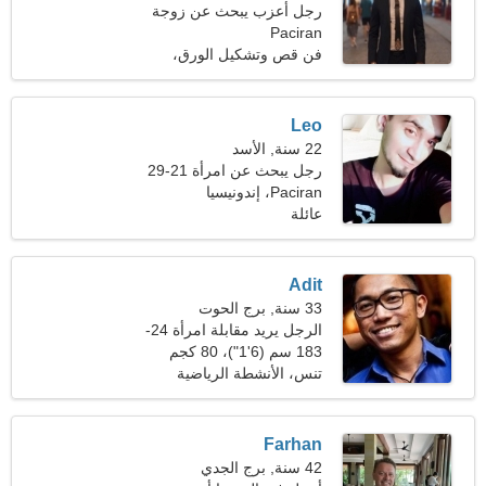
رجل أعزب يبحث عن زوجة
Paciran
فن قص وتشكيل الورق،
ركوب الخيل
Leo
22 سنة, الأسد
رجل يبحث عن امرأة 21-29
Paciran، إندونيسيا
عائلة
Adit
33 سنة, برج الحوت
الرجل يريد مقابلة امرأة 24-
30
183 سم (6'1")، 80 كجم
(176 رطلا)
تنس، الأنشطة الرياضية
Farhan
42 سنة, برج الجدي