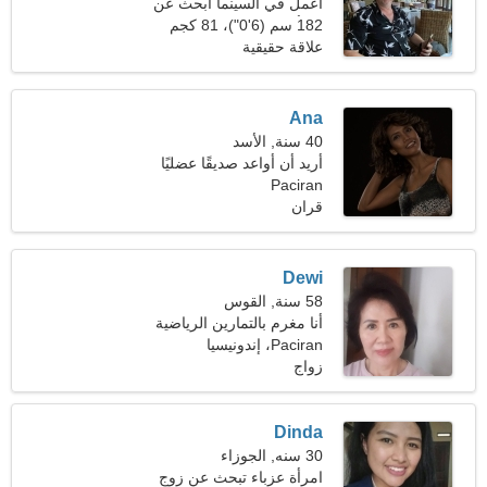
أعمل في السينما أبحث عن
امرأة رائعة
182 سم (6'0")، 81 كجم
(178 رطلا)
علاقة حقيقية
Ana
40 سنة, الأسد
أريد أن أواعد صديقًا عضليًا
Paciran
قران
Dewi
58 سنة, القوس
أنا مغرم بالتمارين الرياضية
والباليه
Paciran، إندونيسيا
زواج
Dinda
30 سنه, الجوزاء
امرأة عزباء تبحث عن زوج