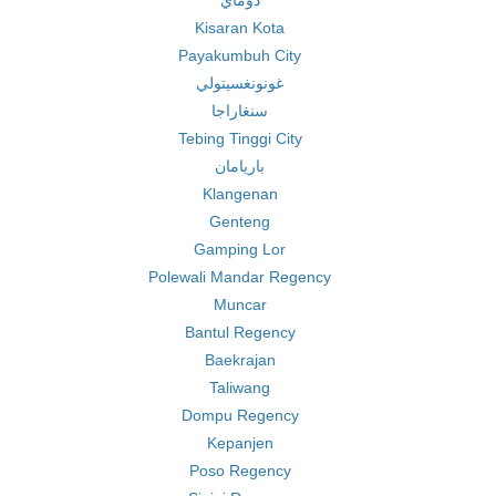
دوماي
Kisaran Kota
Payakumbuh City
غونونغسيتولي
سنغاراجا
Tebing Tinggi City
باريامان
Klangenan
Genteng
Gamping Lor
Polewali Mandar Regency
Muncar
Bantul Regency
Baekrajan
Taliwang
Dompu Regency
Kepanjen
Poso Regency