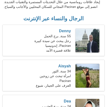
إيجاد علاقات رومانسية من خلال التحديثات المستمرة والتقنيات الجديدة.
انضم إلى موقع Paciran المجاني للسكان المحليين والأجانب والسياح.
الرجال والنساء عبر الإنترنت
Denny
55 سنة, برج الحمل
رجل يبحث عن سيدة كبيرة
43-51
Paciran، إندونيسيا
علاقة قصيرة الأمد
Aisyah
34 سنة, الثور
امرأة تبحث عن زوجين
Paciran
العزف على الجيتار، شيوع
Dea
24 سنة, برج العقرب