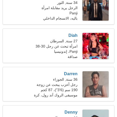
34 سنة, الثور
الرجل يريد مقابلة امرأة
Panji
باليه، الانسجام الداخلي
Diah
27 سنة, السرطان
امرأة تبحث عن رجل 30-38
Panji، إندونيسيا
صداقة
Darren
36 سنة, الجوزاء
رجل أعزب يبحث عن زوجة
28-34
190 سم (6'3")، 87 كجم
(191 رطلا)
موسيقى الروك آند رول، كرة
القدم
Denny