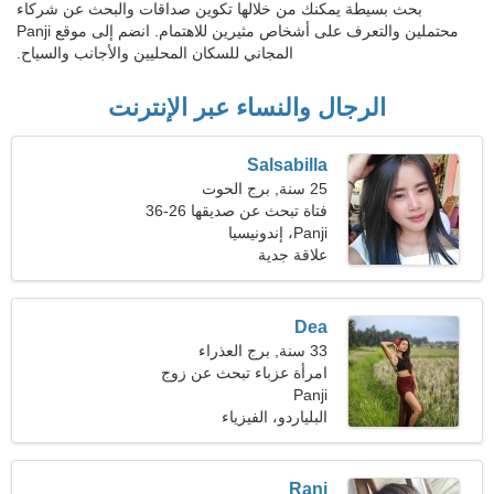
بحث بسيطة يمكنك من خلالها تكوين صداقات والبحث عن شركاء
محتملين والتعرف على أشخاص مثيرين للاهتمام. انضم إلى موقع Panji
المجاني للسكان المحليين والأجانب والسياح.
الرجال والنساء عبر الإنترنت
Salsabilla
25 سنة, برج الحوت
فتاة تبحث عن صديقها 26-36
Panji، إندونيسيا
علاقة جدية
Dea
33 سنة, برج العذراء
امرأة عزباء تبحث عن زوج
Panji
37-43
البلياردو، الفيزياء
Rani