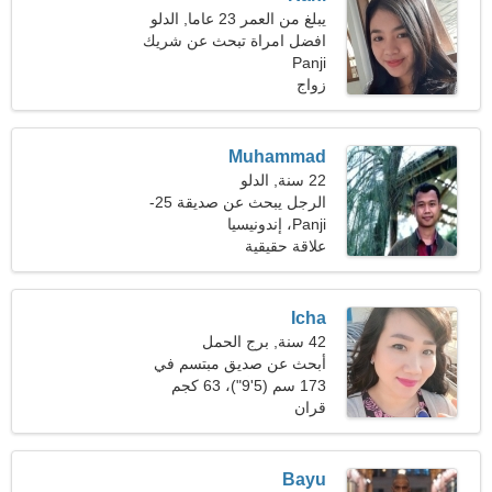
يبلغ من العمر 23 عاما, الدلو
افضل امراة تبحث عن شريك
Panji
زواج
Muhammad
22 سنة, الدلو
الرجل يبحث عن صديقة 25-
31
Panji، إندونيسيا
علاقة حقيقية
Icha
42 سنة, برج الحمل
أبحث عن صديق مبتسم في
نزهة على الأقدام
173 سم (5'9")، 63 كجم
(138 رطلا)
قران
Bayu