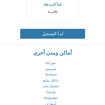
ابدأ الدردشة
بالعربية
ابدأ التسجيل
أماكن ومدن أخرى
سورابايا
سيريبون
Tarakan
بانكال بينانج
Loa Janan
Curug
Singosari
أونغاران