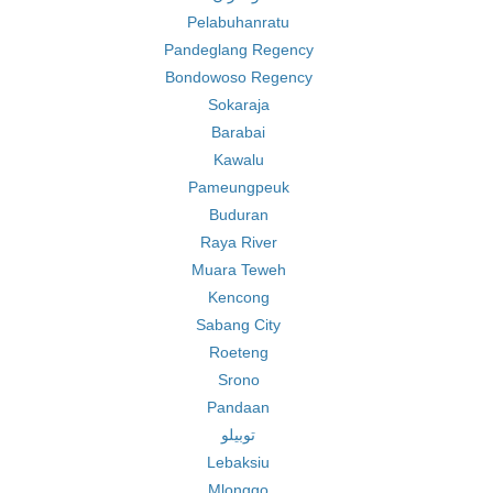
Pelabuhanratu
Pandeglang Regency
Bondowoso Regency
Sokaraja
Barabai
Kawalu
Pameungpeuk
Buduran
Raya River
Muara Teweh
Kencong
Sabang City
Roeteng
Srono
Pandaan
توبيلو
Lebaksiu
Mlonggo