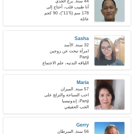
44 سنة, برج الجدي
أنا طبيب قلب، أحتاج إلى
امرأة رائعة
178 سم (5'11")، 90 كجم
(198 رطلا)
عائلة
Sasha
32 سنة, الأسد
امرأة تبحث عن زوجين
Panji
اللياقه البدنيه، علم الاجتماع
Maria
57 سنة, الميزان
احب السباحة والتزلج على
Panji، إندونيسيا
الجليد
الحب الحقيقي
Gerry
56 سنة, السرطان