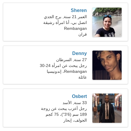
Sheren
العمر 21 سنة, برج الجدي
اتصل بي، أنا امرأة رشيقة
Rembangan
قران
Denny
27 سنة, السرطان
رجل يبحث عن امرأة 24-30
Rembangan، إندونيسيا
عائلة
Osbert
33 سنة, الأسد
رجل أعزب يبحث عن زوجة
21-28
189 سم (6'3")، 75 كجم
(165 رطلا)
الجولف، إبحار