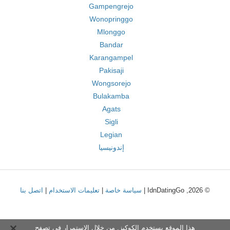
Gampengrejo
Wonopringgo
Mlonggo
Bandar
Karangampel
Pakisaji
Wongsorejo
Bulakamba
Agats
Sigli
Legian
إندونيسيا
© 2026, IdnDatingGo |
سياسة خاصة
|
تعليمات الاستخدام
|
اتصل بنا
هذا الموقع يستخدم الكوكيز. من خلال الاستمرار في تصفح