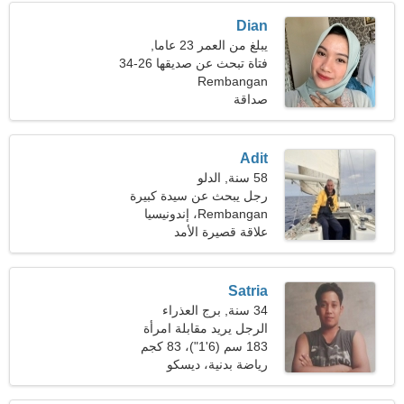
Dian
يبلغ من العمر 23 عاما,
الجوزاء
فتاة تبحث عن صديقها 26-34
Rembangan
صداقة
Adit
58 سنة, الدلو
رجل يبحث عن سيدة كبيرة
48-54
Rembangan، إندونيسيا
علاقة قصيرة الأمد
Satria
34 سنة, برج العذراء
الرجل يريد مقابلة امرأة
183 سم (6'1")، 83 كجم
(182 رطلا)
رياضة بدنية، ديسكو