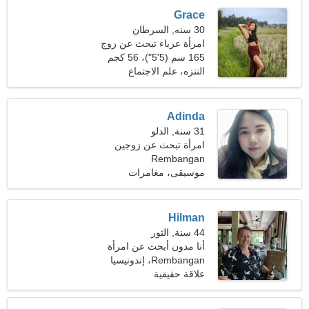
Grace
30 سنه, السرطان
امرأة عزباء تبحث عن زوج
35-41
165 سم (5'5")، 56 كجم
(123 رطلا)
التنزه، علم الاجتماع
Adinda
31 سنة, الدلو
امرأة تبحث عن زوجين
Rembangan
موسيقى، مغامرات
Hilman
44 سنة, الثور
أنا مدون أبحث عن امرأة
حسية
Rembangan، إندونيسيا
علاقة حقيقية