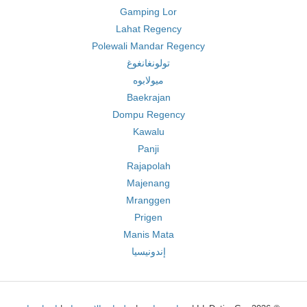
Gamping Lor
Lahat Regency
Polewali Mandar Regency
تولونغانغوغ
ميولابوه
Baekrajan
Dompu Regency
Kawalu
Panji
Rajapolah
Majenang
Mranggen
Prigen
Manis Mata
إندونيسيا