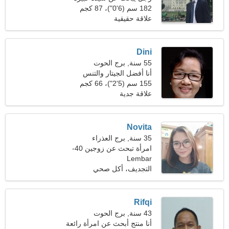
182 سم (6'0")، 87 كجم
(191 رطلا)
علاقة حقيقية
Dini
55 سنة, برج الحوت
أنا أفضل الجيتار والتنس
155 سم (5'2")، 66 كجم
(145 رطلا)
علاقة جدية
Novita
35 سنة, برج العذراء
امرأة تبحث عن زوجين 40-
Lembar
42
التجديف، أكل صحي
Rifqi
43 سنة, برج الحوت
أنا منتج أبحث عن امرأة رائعة