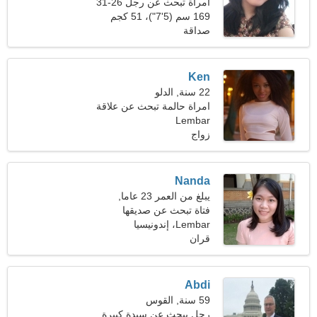
امرأة تبحث عن رجل 26-31
169 سم (5'7")، 51 كجم
(112 رطلا)
صداقة
Ken
22 سنة, الدلو
امراة حالمة تبحث عن علاقة
جدية
Lembar
زواج
Nanda
يبلغ من العمر 23 عاما,
السرطان
فتاة تبحث عن صديقها
Lembar، إندونيسيا
قران
Abdi
59 سنة, القوس
رجل يبحث عن سيدة كبيرة