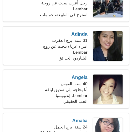
رجل أعزب يبحث عن زوجة
Lembar
استرح في الطبيعة، حمامات
الشمس
Adinda
31 سنة, برج العقرب
امرأة عزباء تبحث عن زوج
Lembar
34-41
البلياردو، الحدائق
Angela
40 سنة, القوس
أنا بحاجة إلى صديق لياقة
Lembar، إندونيسيا
بدنية هش
الحب الحقيقي
Amalia
24 سنة, برج الحمل