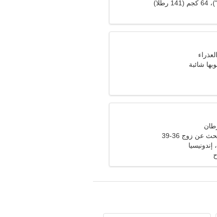
وبها شائبة
ث عن زوج 36-39
ح