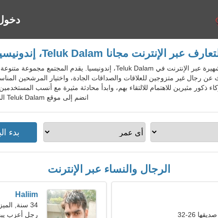
دخول
تعارف عبر الإنترنت مجانا Teluk Dalam، إندونيسيا
IdnDatingGo - خدمة المواعدة الشهيرة عبر الإنترنت في Teluk Dalam، إندوني
عن رجال غير متزوجين للعلاقات والصداقات الجادة، واختيار المرشحين المناسبي
ء ذكور مثيرين للاهتمام للالتقاء بهم، وابدأ محادثة مثيرة مع أنسب المستخ
انضم إلى موقع Teluk Dalam المجاني للسكان المحليين والأجانب والسياح.
الرجال والنساء عبر الإنترنت
Haliim
34 سنة, الميزان
ها 26-32
رجل أعزب يبحث 