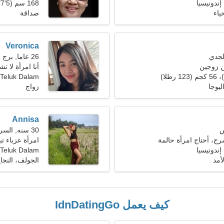
168 سم (5'7")، 64 كجم (141 رطلا)
ياء
صداقة
Veronica
26 عاما, برج العذراء
ن زوجين
أنا امرأة لا تش
Teluk Dalam
ليوجا
زواج
Annisa
30 سنه, السرطان
ح، أحتاج امرأة حالمة
امرأة عزباء تبح
Teluk Dalam، إندونيسيا
أمد
الجولف، النجا
كيف يعمل IdnDatingGo