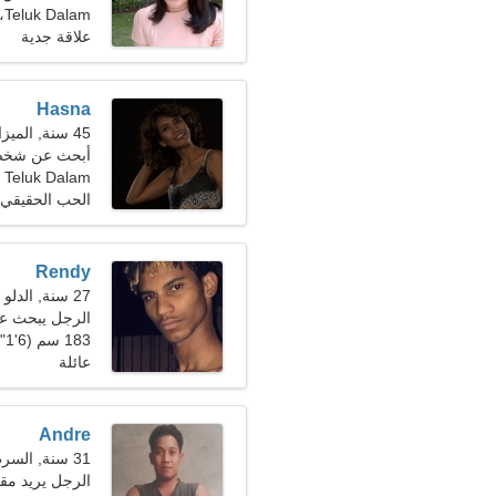
Teluk Dalam، إندونيسيا
علاقة جدية
Hasna
45 سنة, الميزان
أبحث عن شخص 
Teluk Dalam
الحب الحقيقي
Rendy
27 سنة, الدلو
الرجل يبحث ع
183 سم (6'1")، 85 كجم (187 رطلا)
عائلة
Andre
31 سنة, السرطان
الرجل يريد مقابلة