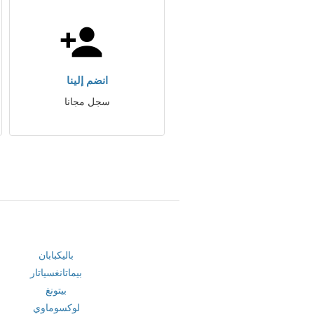
انضم إلينا
سجل مجانا
باليكبابان
بيماتانغسياتار
بيتونغ
لوكسوماوي