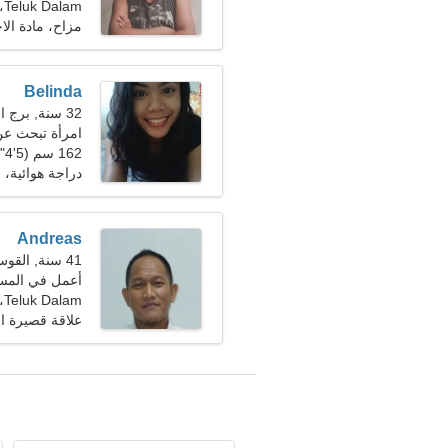
Teluk Dalam، إندونيسيا
مزاح، مادة الاح
Belinda
32 سنة, برج الجدي
امرأة تبحث ع
162 سم (5'4")، 56 كجم (123 رطلا)
دراجة هوائية، ا
Andreas
41 سنة, القوس
أعمل في المسر
Teluk Dalam، إندونيسيا
علاقة قصيرة ال