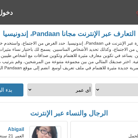
دخول
التعارف عبر الإنترنت مجانا Pandaan، إندونيسيا
IdnDatingGo - خدمة المواعدة الشهيرة عبر الإنترنت في Pandaan، إندونيسيا. حدد 
من الاجتماع، وكذلك تحديد الأشخاص المناسبين. يسمح لك باختيار نساء مثيرات
ين. يساعد في تكوين معارف مثيرة للاهتمام وتكوين صداقات مع أشخاص طيبين. 
. اختر صديقك المثالي من بين مجموعة متنوعة من المرشحين، وقم بترتيب 
ديدة مثيرة للاهتمام في ملف تعريف أوسع. انضم إلى موقع Pandaan المجاني للسكان المحليين والأجانب والسياح.
الرجال والنساء عبر الإنترنت
Abigail
العمر 21 سنة, الجوزاء