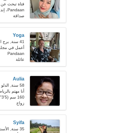
فتاة تبحث عن 
Pandaan، إندونيسيا
صداقة
Yoga
41 سنة, برج العقرب
أعمل في مجلس 
Pandaan
عائلة
Aulia
58 سنة, الدلو
أنا مهتم بالرياض
160 سم (5'3")، 64 كجم (141 رطلا)
زواج
Syifa
35 سنة, الأسد