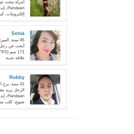
امرأة تبحث عن زو
Pandaan، إندونيسيا
إلكترونيات، كيم
Sonia
45 سنة, الميزان
أبحث عن رجل ج
171 سم (5'8")، 69 كجم (152 رطلا)
علاقة جدية
Robby
31 سنة, برج الجدي
الرجل يريد مقا
Pandaan، إندونيسيا
شيوع، كلب ي