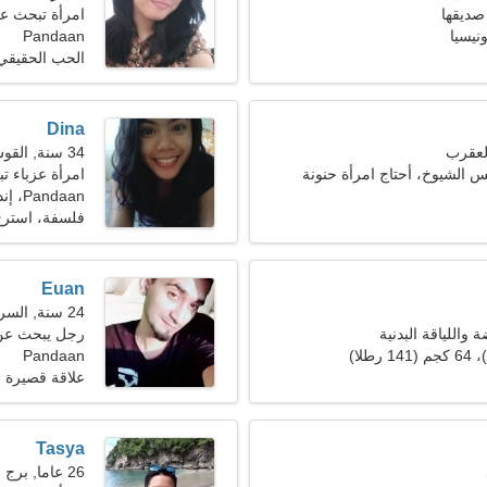
صديقها
امرأة تبحث عن ر
Pandaan
الحب الحقيقي
Dina
34 سنة, القوس
الشيوخ، أحتاج امرأة حنونة
امرأة عزباء تبح
Pandaan، إندونيسيا
فلسفة، استرح
Euan
24 سنة, السرطان
ة واللياقة البدنية
رجل يبحث عن امر
Pandaan
علاقة قصيرة ا
Tasya
26 عاما, برج الجدي