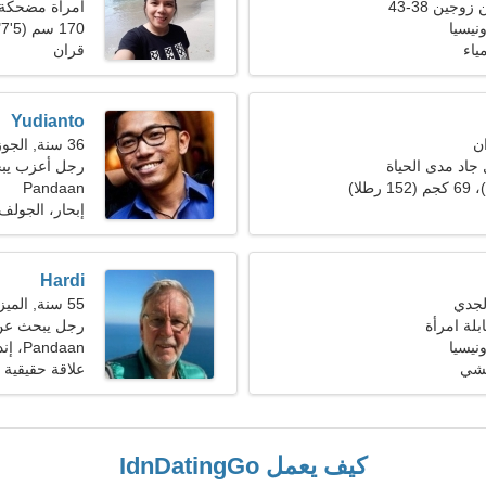
جين 38-43
امرأة مضحكة
170 سم (5'7")، 51 كجم (112 رطلا)
ياء
قران
Yudianto
36 سنة, الجوزاء
اد مدى الحياة
رجل أعزب يب
Pandaan
إبحار، الجولف
Hardi
55 سنة, الميزان
بلة امرأة
رجل يبحث عن 
Pandaan، إندونيسيا
مشي
علاقة حقيقية
كيف يعمل IdnDatingGo