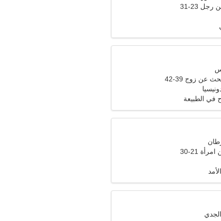
جل 23-31
ث عن زوج 39-42
 في الطبيعة
أة 21-30
لأمد