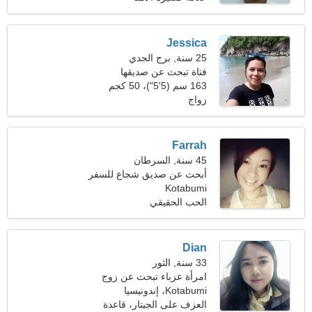
Jessica
25 سنة, برج الجدي
فتاة تبحث عن صديقها
163 سم (5'5")، 50 كجم
(110 رطل)
زواج
Farrah
45 سنة, السرطان
أبحث عن صديق شجاع للسفر
معا
Kotabumi
الحب الحقيقي
Dian
33 سنة, الثور
امرأة عزباء تبحث عن زوج
Kotabumi، إندونيسيا
العزف على الجيتار، قاعدة