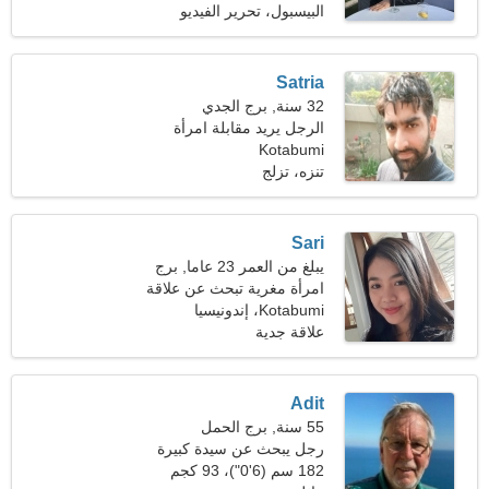
البيسبول، تحرير الفيديو
Satria
32 سنة, برج الجدي
الرجل يريد مقابلة امرأة
Kotabumi
تنزه، تزلج
Sari
يبلغ من العمر 23 عاما, برج
الحمل
امرأة مغرية تبحث عن علاقة
Kotabumi، إندونيسيا
طويلة الأمد
علاقة جدية
Adit
55 سنة, برج الحمل
رجل يبحث عن سيدة كبيرة
45-52
182 سم (6'0")، 93 كجم