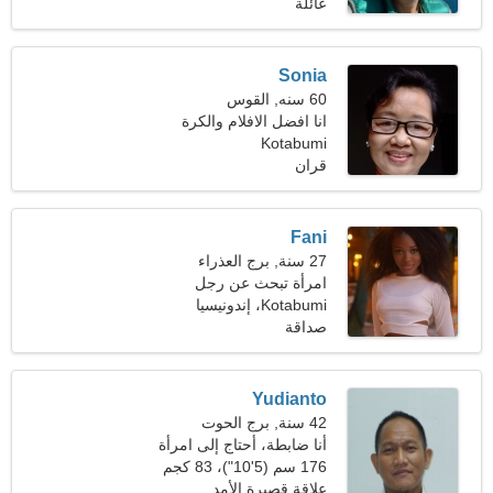
(205 رطلا)
عائلة
Sonia
60 سنه, القوس
انا افضل الافلام والكرة
الطائرة
Kotabumi
قران
Fani
27 سنة, برج العذراء
امرأة تبحث عن رجل
Kotabumi، إندونيسيا
صداقة
Yudianto
42 سنة, برج الحوت
أنا ضابطة، أحتاج إلى امرأة
رائعة
176 سم (5'10")، 83 كجم
(182 رطلا)
علاقة قصيرة الأمد