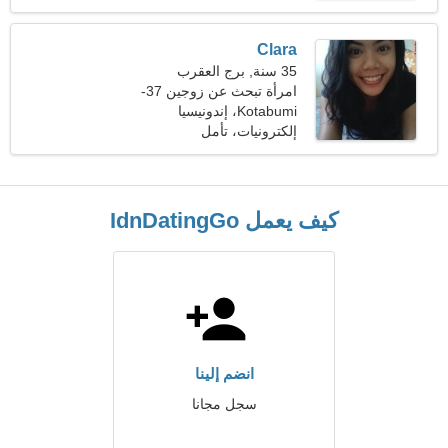
القفز
Clara
35 سنة, برج العقرب
امرأة تبحث عن زوجين 37-
47
Kotabumi، إندونيسيا
إلكترونيات، تأمل
كيف يعمل IdnDatingGo
انضم إلينا
سجل مجانا