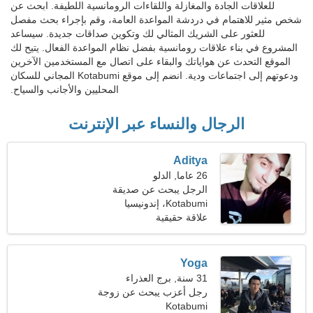
للعلاقات الجادة والمغازلة واللقاءات الرومانسية اللطيفة. ابحث عن
شخص مثير للاهتمام في دردشة المواعدة العامة، وقم بإجراء بحث مفصل
للعثور على الشريك المثالي لك وتكوين صداقات جديدة. سيساعد
المشروع في بناء علاقات رومانسية بفضل نظام المواعدة الفعال. يتيح لك
الموقع التحدث عن هواياتك والبقاء على اتصال مع المستخدمين الآخرين
ودعوتهم إلى اجتماعات ودية. انضم إلى موقع Kotabumi المجاني للسكان
المحليين والأجانب والسياح.
الرجال والنساء عبر الإنترنت
Aditya
26 عاما, الدلو
الرجل يبحث عن صديقة
Kotabumi، إندونيسيا
علاقة حقيقية
Yoga
31 سنة, برج العذراء
رجل أعزب يبحث عن زوجة
Kotabumi