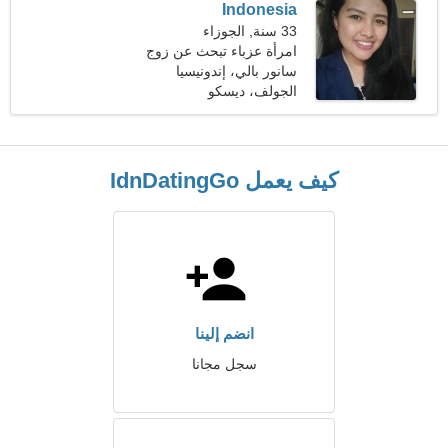
Indonesia
33 سنة, الجوزاء
امرأة عزباء تبحث عن زوج
سانور بالي، إندونيسيا
الجولف، ديسكو
كيف يعمل IdnDatingGo
انضم إلينا
سجل مجانا