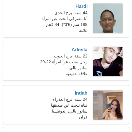
Hardi
44 سنة, برج الجدي
أنا مصرفي أبحث عن امرأة
مغرية
189 سم (6'3")، 84 كجم
(185 رطلا)
عائلة
Adesta
22 سنة, برج الحوت
رجل يبحث عن امرأة 22-29
سانور بالي
علاقة حقيقية
Indah
24 سنة, برج العذراء
فتاة تبحث عن صديقها
سانور بالي، إندونيسيا
قران