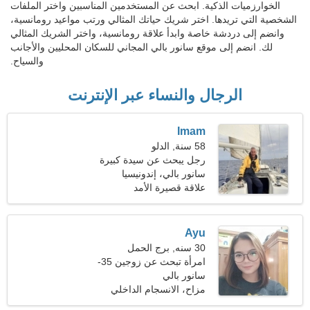
الخوارزميات الذكية. ابحث عن المستخدمين المناسبين واختر الملفات
الشخصية التي تريدها. اختر شريك حياتك المثالي ورتب مواعيد رومانسية،
وانضم إلى دردشة خاصة وابدأ علاقة رومانسية، واختر الشريك المثالي
لك. انضم إلى موقع سانور بالي المجاني للسكان المحليين والأجانب
والسياح.
الرجال والنساء عبر الإنترنت
Imam
58 سنة, الدلو
رجل يبحث عن سيدة كبيرة
51-54
سانور بالي، إندونيسيا
علاقة قصيرة الأمد
Ayu
30 سنه, برج الحمل
امرأة تبحث عن زوجين 35-
38
سانور بالي
مزاح، الانسجام الداخلي