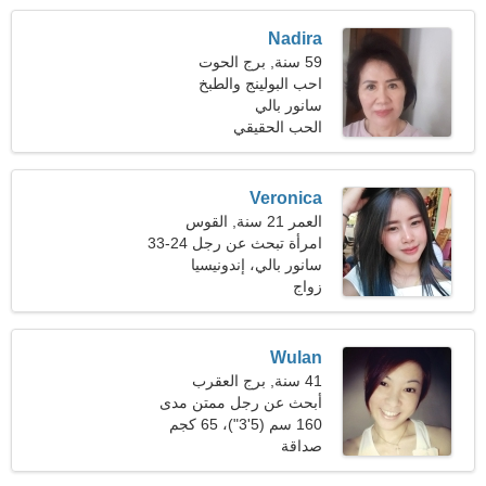
Nadira
59 سنة, برج الحوت
احب البولينج والطبخ
سانور بالي
الحب الحقيقي
Veronica
العمر 21 سنة, القوس
امرأة تبحث عن رجل 24-33
سانور بالي، إندونيسيا
زواج
Wulan
41 سنة, برج العقرب
أبحث عن رجل ممتن مدى
الحياة
160 سم (5'3")، 65 كجم
(143 رطلا)
صداقة