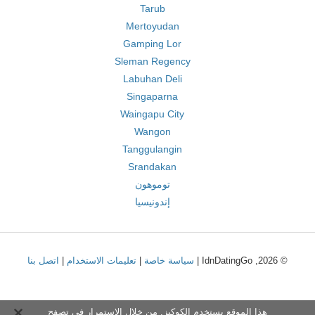
Tarub
Mertoyudan
Gamping Lor
Sleman Regency
Labuhan Deli
Singaparna
Waingapu City
Wangon
Tanggulangin
Srandakan
توموهون
إندونيسيا
© 2026, IdnDatingGo |
سياسة خاصة
|
تعليمات الاستخدام
|
اتصل بنا
هذا الموقع يستخدم الكوكيز. من خلال الاستمرار في تصفح