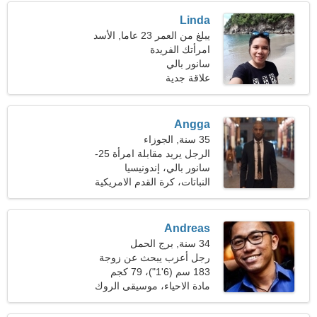
Linda
يبلغ من العمر 23 عاما, الأسد
امرأتك الفريدة
سانور بالي
علاقة جدية
Angga
35 سنة, الجوزاء
الرجل يريد مقابلة امرأة 25-
31
سانور بالي، إندونيسيا
النباتات، كرة القدم الامريكية
Andreas
34 سنة, برج الحمل
رجل أعزب يبحث عن زوجة
22-30
183 سم (6'1")، 79 كجم
(174 رطلا)
مادة الاحياء، موسيقى الروك
آند رول