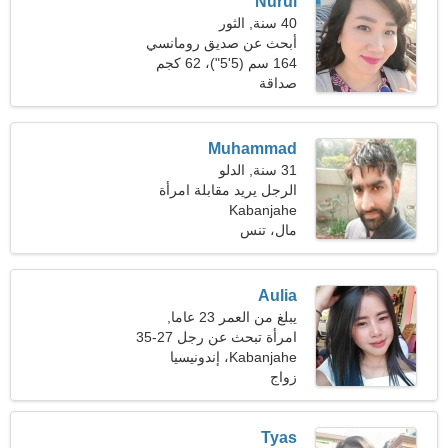
Nurul
40 سنة, الثور
أبحث عن صديق رومانسي
للتزلج معًا
164 سم (5'5")، 62 كجم
(136 رطلا)
صداقة
Muhammad
31 سنة, الدلو
الرجل يريد مقابلة امرأة
Kabanjahe
مال، تنس
Aulia
يبلغ من العمر 23 عاما,
السرطان
امرأة تبحث عن رجل 27-35
Kabanjahe، إندونيسيا
زواج
Tyas