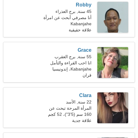
Robby
45 سنة, برج العذراء
أنا مصرفي أبحث عن امرأة
خجولة
Kabanjahe
علاقة حقيقية
Grace
55 سنة, برج العقرب
انا احب القراءة والتأمل
Kabanjahe، إندونيسيا
قران
Clara
22 سنة, الأسد
المرأة المرحة تبحث عن
موعد
160 سم (5'3")، 52 كجم
(114 رطلا)
علاقة جدية