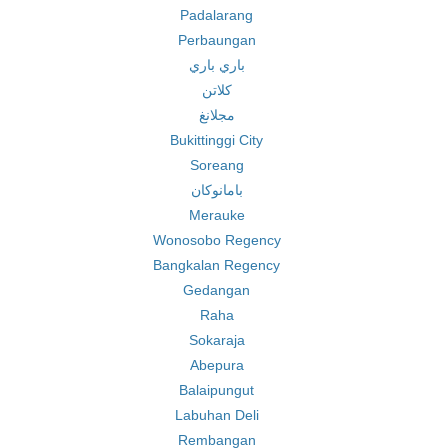
Padalarang
Perbaungan
باري باري
كلاتن
مجلانغ
Bukittinggi City
Soreang
بامانوكان
Merauke
Wonosobo Regency
Bangkalan Regency
Gedangan
Raha
Sokaraja
Abepura
Balaipungut
Labuhan Deli
Rembangan