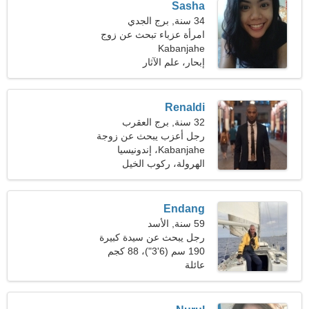
Sasha
34 سنة, برج الجدي
امرأة عزباء تبحث عن زوج
Kabanjahe
إبحار، علم الآثار
Renaldi
32 سنة, برج العقرب
رجل أعزب يبحث عن زوجة
26-30
Kabanjahe، إندونيسيا
الهرولة، ركوب الخيل
Endang
59 سنة, الأسد
رجل يبحث عن سيدة كبيرة
190 سم (6'3")، 88 كجم
(194 رطلا)
عائلة