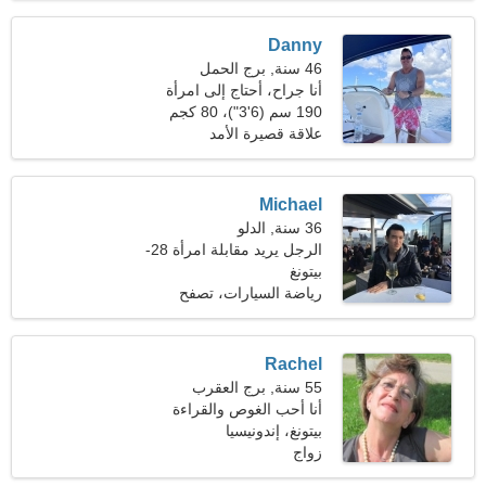
Danny
46 سنة, برج الحمل
أنا جراح، أحتاج إلى امرأة
مضحكة
190 سم (6'3")، 80 كجم
(176 رطلا)
علاقة قصيرة الأمد
Michael
36 سنة, الدلو
الرجل يريد مقابلة امرأة 28-
31
بيتونغ
رياضة السيارات، تصفح
Rachel
55 سنة, برج العقرب
أنا أحب الغوص والقراءة
بيتونغ، إندونيسيا
زواج