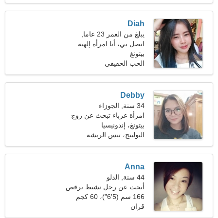
Diah
يبلغ من العمر 23 عاما,
القوس
اتصل بي، أنا امرأة إلهية
بيتونغ
الحب الحقيقي
Debby
34 سنة, الجوزاء
امرأة عزباء تبحث عن زوج
35-42
بيتونغ، إندونيسيا
البولينج، تنس الريشة
Anna
44 سنة, الدلو
أبحث عن رجل نشيط يرقص
معا
166 سم (5'6")، 60 كجم
(132 رطلا)
قران