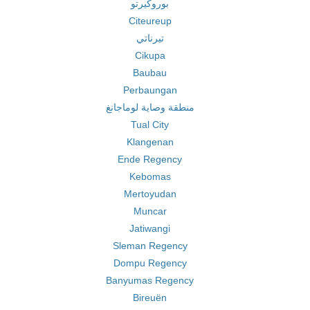
بوروكيرتو
Citeureup
تيرناتي
Cikupa
Baubau
Perbaungan
منطقة وصاية لوماجانغ
Tual City
Klangenan
Ende Regency
Kebomas
Mertoyudan
Muncar
Jatiwangi
Sleman Regency
Dompu Regency
Banyumas Regency
Bireuën