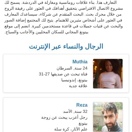
التعارف هذا. بناء علاقات رومانسية ومغازلة في الدردشة. يسمح لك
مشروع الاتصال الافتراضي بتحقيق أهدافك في العثور على رفيقة الروح
من خلال محرك بحث. البحث المتقدم عن شركاء، سيساعدك المعارف
في العثور على أشخاص مثيرين للاهتمام. يتيح لك المجتمع إضافة الصور
والبحث عن فتيات جميلات في قاعدة مستخدمين كبيرة. انضم إلى موقع
بيتونغ المجاني للسكان المحليين والأجانب والسياح.
الرجال والنساء عبر الإنترنت
Muthia
24 سنة, السرطان
فتاة تبحث عن صديقها 27-31
بيتونغ، إندونيسيا
علاقة جدية
Reza
32 سنة, الأسد
رجل أعزب يبحث عن زوجة
بيتونغ
علم الآثار، كرة سلة