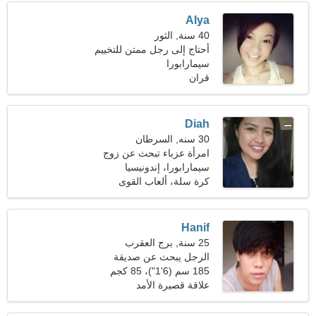
Alya
40 سنة, الثور
أحتاج إلى رجل ممتن للتخييم
سيمارابورا
قران
Diah
30 سنه, السرطان
امرأة عزباء تبحث عن زوج
سيمارابورا، إندونيسيا
كرة سلة، ألعاب القوى
Hanif
25 سنة, برج العقرب
الرجل يبحث عن صديقة
185 سم (6'1")، 85 كجم
(187 رطلا)
علاقة قصيرة الأمد