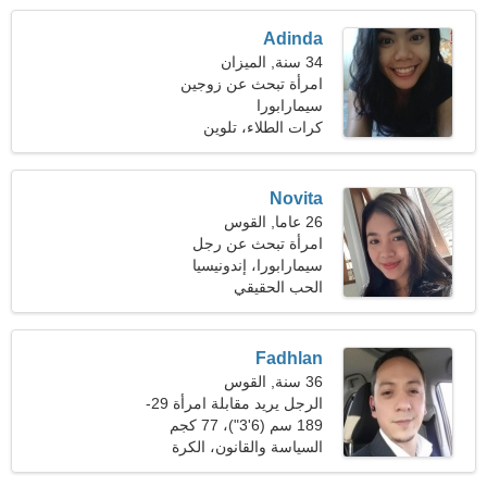
Adinda
34 سنة, الميزان
امرأة تبحث عن زوجين
سيمارابورا
كرات الطلاء، تلوين
Novita
26 عاما, القوس
امرأة تبحث عن رجل
سيمارابورا، إندونيسيا
الحب الحقيقي
Fadhlan
36 سنة, القوس
الرجل يريد مقابلة امرأة 29-
33
189 سم (6'3")، 77 كجم
(169 رطلا)
السياسة والقانون، الكرة
الطائرة