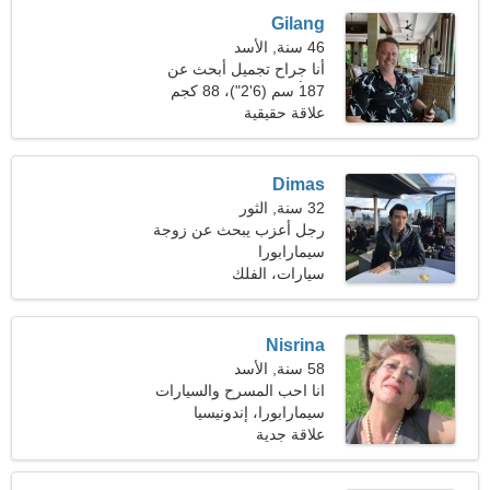
Gilang
46 سنة, الأسد
أنا جراح تجميل أبحث عن
امرأة شغوفة
187 سم (6'2")، 88 كجم
(194 رطلا)
علاقة حقيقية
Dimas
32 سنة, الثور
رجل أعزب يبحث عن زوجة
26-31
سيمارابورا
سيارات، الفلك
Nisrina
58 سنة, الأسد
انا احب المسرح والسيارات
سيمارابورا، إندونيسيا
علاقة جدية