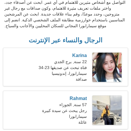
التواصل مع أشخاص مثيرين للاهتمام في أي عمر. ابحث عن أصدقاء جدد،
واختر ملفات تعريف مثيرة للاهتمام، وكون صداقات مع رجال غير
متزوجين، وحدد موعدًا، وقم ببناء علاقات جديدة. ابحث عن المرشحين
المناسبين باستخدام خوارزمية مطابقة الملف الشخصي الذكية. انضم إلى
موقع سيمارابورا المجاني للسكان المحليين والأجانب والسياح.
الرجال والنساء عبر الإنترنت
Karina
22 سنة, برج الجدي
فتاة تبحث عن صديقها 23-34
سيمارابورا، إندونيسيا
صداقة
Rahmat
57 سنة, الجوزاء
رجل يبحث عن سيدة كبيرة
سيمارابورا
عائلة