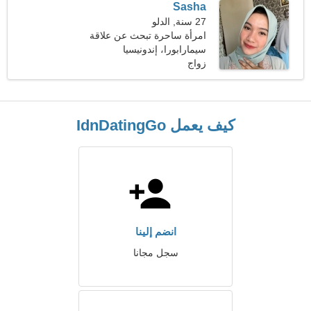
Sasha
27 سنة, الدلو
امرأة ساحرة تبحث عن علاقة
سيمارابورا، إندونيسيا
زواج
كيف يعمل IdnDatingGo
انضم إلينا
سجل مجانا