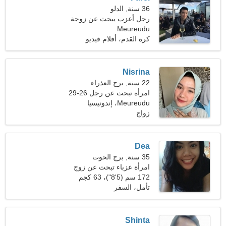
36 سنة, الدلو
رجل أعزب يبحث عن زوجة
Meureudu
كرة القدم، أفلام فيديو
Nisrina
22 سنة, برج العذراء
امرأة تبحث عن رجل 26-29
Meureudu، إندونيسيا
زواج
Dea
35 سنة, برج الحوت
امرأة عزباء تبحث عن زوج
40-47
172 سم (5'8")، 63 كجم
(138 رطلا)
تأمل، السفر
Shinta