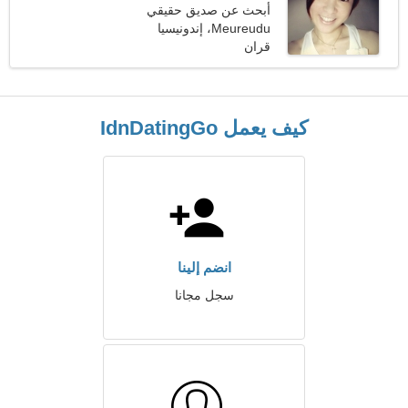
أبحث عن صديق حقيقي
للتزلج معًا
Meureudu، إندونيسيا
قران
كيف يعمل IdnDatingGo
انضم إلينا
سجل مجانا