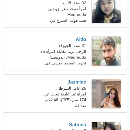
32 سنة, الأسد
امرأة تبحث عن زوجين
Meureudu
هيب هوب، استرح في
الطبيعة
Aldo
31 سنة, الجوزاء
الرجل يريد مقابلة امرأة 25-
30
Meureudu، إندونيسيا
تحرير الفيديو، يمشي في
الهواء الطلق
Jasmine
26 عاما, السرطان
امرأة غير عادية تبحث عن
علاقة
174 سم (5'9")، 48 كجم
(105 رطل)
صداقة
Sabrina