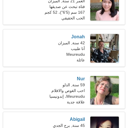
العمر 21 سنة, الميزان
فتاة تبحث عن صديقها
167 سم (5'6")، 52 كجم
(114 رطلا)
الحب الحقيقي
Jonah
42 سنة, الميزان
أنا طبيب
Meureudu
عائلة
Nur
59 سنة, الدلو
احب الغوص والافلام
Meureudu، إندونيسيا
علاقة جدية
Abigail
45 سنة, برج الجدي