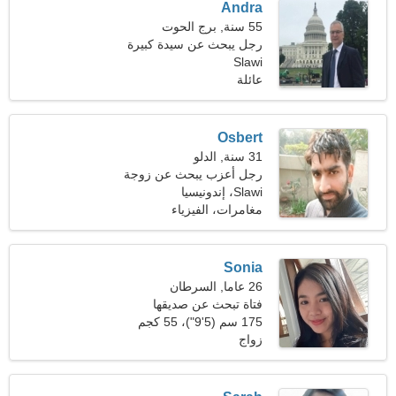
Andra
55 سنة, برج الحوت
رجل يبحث عن سيدة كبيرة
Slawi
46-51
عائلة
Osbert
31 سنة, الدلو
رجل أعزب يبحث عن زوجة
21-29
Slawi، إندونيسيا
مغامرات، الفيزياء
Sonia
26 عاما, السرطان
فتاة تبحث عن صديقها
175 سم (5'9")، 55 كجم
(121 رطلا)
زواج