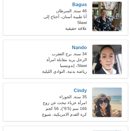
Bagus
46 سنة, السرطان
أنا طبيبة أسنان، أحتاج إلى
Slawi
امرأة ساحرة
علاقة حقيقية
Nando
34 سنة, برج العقرب
الرجل يريد مقابلة امرأة
Slawi، إندونيسيا
رياضة بدنية، النوادي الليلية
Cindy
35 سنة, الجوزاء
امرأة عزباء تبحث عن زوج
166 سم (5'6")، 56 كجم
(123 رطلا)
كرة القدم الامريكية، شيوع