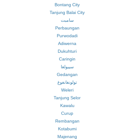
Bontang City
Tanjung Balai City
سامبت
Perbaungan
Purwodadi
Adiwerna
Dukuhturi
Caringin
سيبولغا
Gedangan
تولونغانغوغ
Weleri
Tanjung Selor
Kawalu
Curup
Rembangan
Kotabumi
Majenang