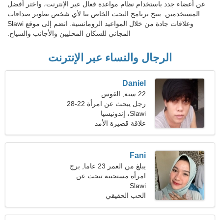
عن أعضاء جدد باستخدام نظام مواعدة فعال عبر الإنترنت، واختر أفضل
المستخدمين. يتيح برنامج البحث الخاص بنا لأي شخص تطوير صداقات
وعلاقات جادة من خلال المواعيد الرومانسية. انضم إلى موقع Slawi
المجاني للسكان المحليين والأجانب والسياح.
الرجال والنساء عبر الإنترنت
Daniel
22 سنة, القوس
رجل يبحث عن امرأة 22-28
Slawi، إندونيسيا
علاقة قصيرة الأمد
Fani
يبلغ من العمر 23 عاما, برج
الحمل
امرأة مستجيبة تبحث عن
Slawi
شريك
الحب الحقيقي