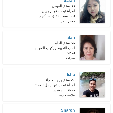
Sarah
33 سنة, القوس
امرأة تبحث عن زوجين
170 سم (5'7")، 62 كجم
(136 رطلا)
صخر، طبخ
Sari
56 سنة, الدلو
احب التخييم وركوب الامواج
Slawi
صداقة
Icha
27 سنة, برج العذراء
امرأة تبحث عن رجل 29-35
Slawi، إندونيسيا
علاقة جدية
Sharon