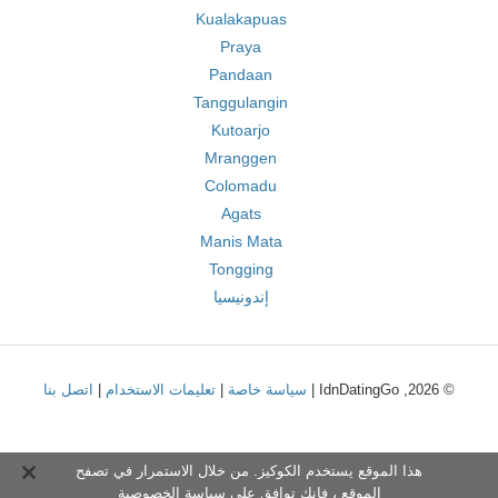
Kualakapuas
Praya
Pandaan
Tanggulangin
Kutoarjo
Mranggen
Colomadu
Agats
Manis Mata
Tongging
إندونيسيا
© 2026, IdnDatingGo |
سياسة خاصة
|
تعليمات الاستخدام
|
اتصل بنا
هذا الموقع يستخدم الكوكيز. من خلال الاستمرار في تصفح
الموقع ، فإنك توافق على
سياسة الخصوصية