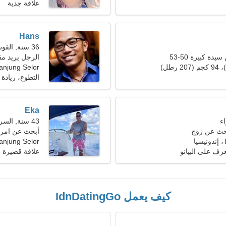
علاقة جدية
Hans
36 سنة, القوس
ة كبيرة 50-53
الرجل يريد مق
anjung Selor
التطوع، ريادة 
Eka
43 سنة, السرطان
بحث عن زوج
أبحث عن امرأة
ا
Tanjung Selor، إندونيس
عزف على البيانو
علاقة قصيرة ا
كيف يعمل IdnDatingGo