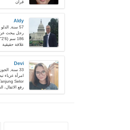
قران
Aldy
57 سنة, الدلو
رجل يبحث عن سيد
186 سم (6'2")، 94 كجم (207 رطل)
علاقة حقيقية
Devi
33 سنة, الجوزاء
امرأة عزباء ت
Tanjung Selor، إندونيسي
رفع الاثقال، ال