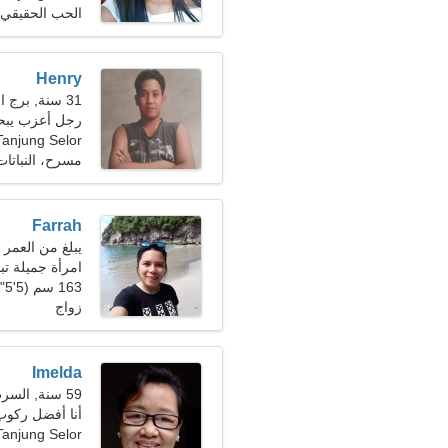
الحب الحقيقي
Henry
31 سنة, برج العذراء
رجل أعزب يبحث 
Tanjung Selor
مسرح، النباتات
Farrah
يبلغ من العمر 23 عاما, الثور
امرأة جميلة 
163 سم (5'5")، 50 كجم (110 رطل)
زواج
Imelda
59 سنة, السرطان
أنا أفضل ركوب 
Tanjung Selor، إندونيسي