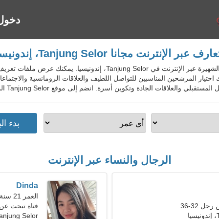
دخول
ارف عبر الإنترنت مجانا Tanjung Selor، إندونيسيا
IdnDatingGo - خدمة المواعدة الشهيرة عبر الإنترنت في Tanjung Selor
 اختيار المرشحين المناسبين للتواصل اللطيف والعلاقات الرومانسية والاجتماع
ت الجادة وتكوين أسرة. انضم إلى موقع Tanjung Selor المجاني للسكان المحليين والأجانب والسياح.
الرجال والنساء عبر الإنترنت
Dinda
العمر 21 سنة, برج الجدي
ل 32-36
فتاة تبحث عن
ا
anjung Selor