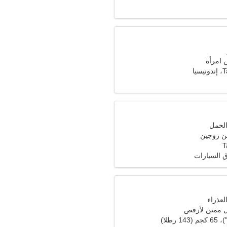
امرأة
يا
ن زوجين
T
ق السيارات
 ممتن لأرقص