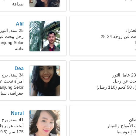
صداقة
Afif
25 سنة, الثور
عن زوجة 24-28
رجل يبحث عن 
Tanjung Selor، إندونيس
عائلة
Dea
34 سنة, برج الحمل
تبحث عن رجل
امرأة تبحث ع
anjung Selor
جغرافية، سبا
Nurul
41 سنة, برج العذراء
الأمواج والغيتار
أبحث عن رجل
ا
175 سم (5'9")، 65 كجم (143 رطلا)