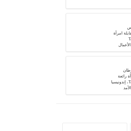
ابلة امرأة
T
الأعمال
 رائعة
يا
لأمد