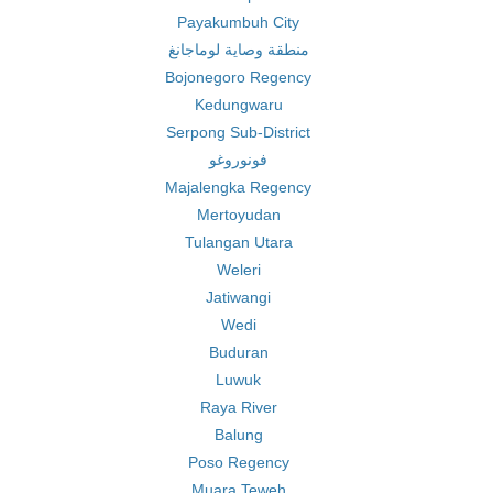
Payakumbuh City
منطقة وصاية لوماجانغ
Bojonegoro Regency
Kedungwaru
Serpong Sub-District
فونوروغو
Majalengka Regency
Mertoyudan
Tulangan Utara
Weleri
Jatiwangi
Wedi
Buduran
Luwuk
Raya River
Balung
Poso Regency
Muara Teweh