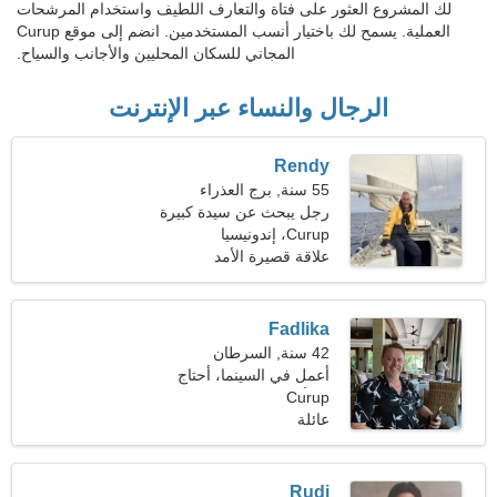
لك المشروع العثور على فتاة والتعارف اللطيف واستخدام المرشحات
العملية. يسمح لك باختيار أنسب المستخدمين. انضم إلى موقع Curup
المجاني للسكان المحليين والأجانب والسياح.
الرجال والنساء عبر الإنترنت
Rendy
55 سنة, برج العذراء
رجل يبحث عن سيدة كبيرة
45-53
Curup، إندونيسيا
علاقة قصيرة الأمد
Fadlika
42 سنة, السرطان
أعمل في السينما، أحتاج
Curup
امرأة نحيلة
عائلة
Rudi