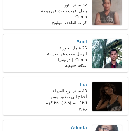
32 سنة, الثور
رجل أعزب يبحث عن زوجة
Curup
كرات الطلاء، البولينج
Arief
26 عاما, الجوزاء
الرجل يبحث عن صديقة
Curup، إندونيسيا
علاقة حقيقية
Lia
43 سنة, برج العذراء
أحتاج إلى صديق ممتن
لأرقص معًا
160 سم (5'3")، 65 كجم
(143 رطلا)
زواج
Adinda