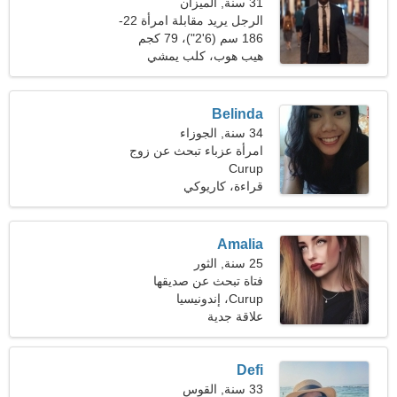
31 سنة, الميزان
الرجل يريد مقابلة امرأة 22-
29
186 سم (6'2")، 79 كجم
(174 رطلا)
هيب هوب، كلب يمشي
Belinda
34 سنة, الجوزاء
امرأة عزباء تبحث عن زوج
Curup
36-43
قراءة، كاريوكي
Amalia
25 سنة, الثور
فتاة تبحث عن صديقها
Curup، إندونيسيا
علاقة جدية
Defi
33 سنة, القوس