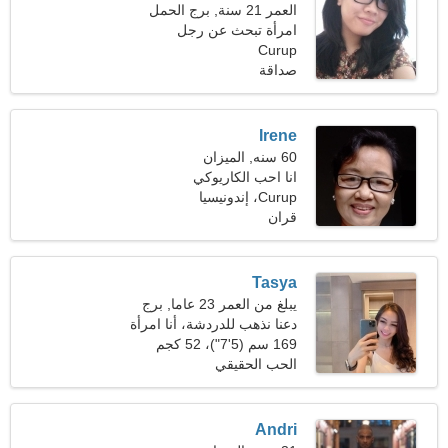
العمر 21 سنة, برج الحمل
امرأة تبحث عن رجل
Curup
صداقة
Irene
60 سنه, الميزان
انا احب الكاريوكي
Curup، إندونيسيا
والاجتماعات
قران
Tasya
يبلغ من العمر 23 عاما, برج
العقرب
دعنا نذهب للدردشة، أنا امرأة
عاطفية
169 سم (5'7")، 52 كجم
(114 رطلا)
الحب الحقيقي
Andri