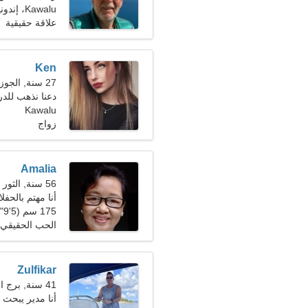
Kawalu، إندونيسيا
علاقة حقيقية
Ken
27 سنة, الجوزاء
دعنا نذهب للدر
Kawalu
زواج
Amalia
56 سنة, الثور
أنا مهتم بالحفل
175 سم (5'9")، 65 كجم (143 رطلا)
الحب الحقيقي
Zulfikar
41 سنة, برج العقرب
أنا مدير يبحث 