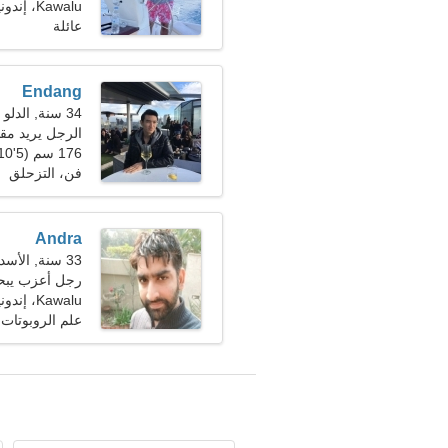
Kawalu، إندونيسيا
عائلة
Endang
34 سنة, الدلو
الرجل يريد مقابلة
176 سم (5'10")، 85 كجم (187 رطلا)
فن، التزحلق
Andra
33 سنة, الأسد
رجل أعزب يبحث 
Kawalu، إندونيسيا
علم الروبوتات،