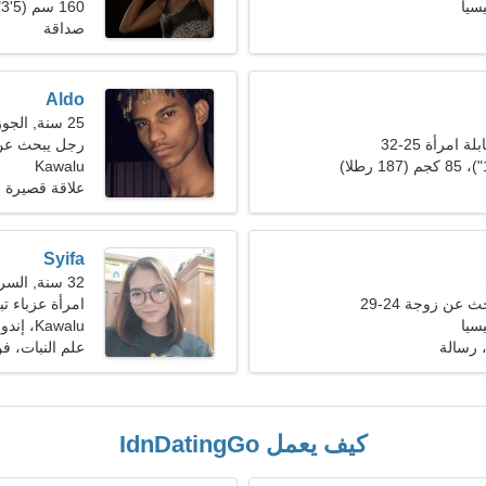
160 سم (5'3")، 63 كجم (138 رطلا)
صداقة
Aldo
25 سنة, الجوزاء
 امرأة 25-32
رجل يبحث عن 
Kawalu
علاقة قصيرة ا
Syifa
32 سنة, السرطان
عن زوجة 24-29
امرأة عزباء 
Kawalu، إندونيسيا
 رسالة
علم النبات، 
كيف يعمل IdnDatingGo