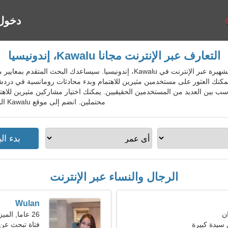
دخول
التعارف عبر الإنترنت مجانا Kawalu، إندونيسيا
IdnDatingGo - خدمة المواعدة الشهيرة عبر الإنترنت في Kawalu، إندونيسيا. سي
 يمكنك العثور على مستخدمين مثيرين للاهتمام وبدء محادثات رومانسية في د
سب بين العديد من المستخدمين الحقيقيين. يمكنك اختيار مشاركين مثيرين للاهت
محتملين. انضم إلى موقع Kawalu المجاني للسكان المحليين والأجانب والسياح.
الرجال والنساء عبر الإنترنت
Wulan
26 عاما, الميزان
سيدة كبيرة
فتاة تبحث عن صدي