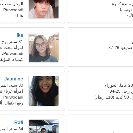
سيدة كبيرة
الرجل يبحث 
Purwodadi
أمد
عائلة
Ika
31 سنة, برج الحمل
ها 26-37
امرأة تبحث عن ز
Purwodadi، إندونيسيا
كيمياء، المؤلف
Jasmine
30 سنه, الميزان
ل 25-34
امرأة عزباء تبح
Purwodadi
رفع الاثقال، أ
Rafi
34 سنة, الميزان