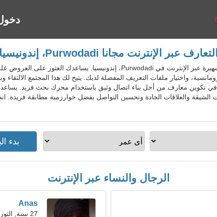
دخول
لتعارف عبر الإنترنت مجانا Purwodadi، إندونيسيا
IdnDatingGo - خدمة المواعدة الشهيرة عبر الإنترنت في Purwodadi، إندونيسيا
رومانسية، واختيار ملفات التعريف المفضلة لديك. يتيح لك هذا المجتمع الالتقاء و
في تكوين معارف من أجل بناء اتصال وثيق باستخدام محرك بحث فريد. يساعد 
الرجال والنساء عبر الإنترنت
Anas
27 سنة, الثور