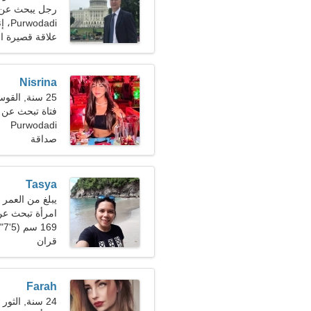
رجل يبحث عن 
Purwodadi، إندونيسيا
علاقة قصيرة ال
Nisrina
25 سنة, القوس
فتاة تبحث عن صديق
Purwodadi
صداقة
Tasya
يبلغ من العمر 23 عاما, الجوزاء
امرأة تبحث عن رج
169 سم (5'7")، 50 كجم (110 رطل)
قران
Farah
24 سنة, الثور