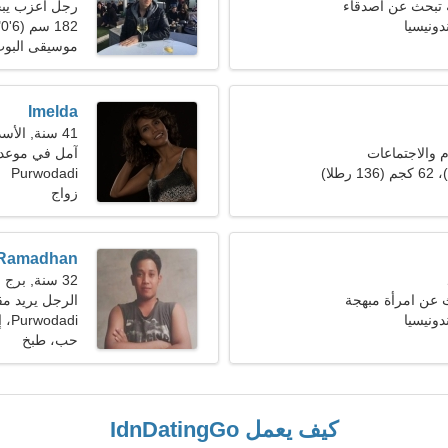
 تبحث عن أصدقاء
رجل أعزب يب
182 سم (6'0")، 87 كجم (191 رطلا)
موسيقى البو
Imelda
41 سنة, الأسد
م والاجتماعات
آمل في موعد
Purwodadi
زواج
Ramadhan
32 سنة, برج الحمل
 عن امرأة مبهجة
الرجل يريد مق
Purwodadi، إندونيسيا
حب، طبخ
كيف يعمل IdnDatingGo