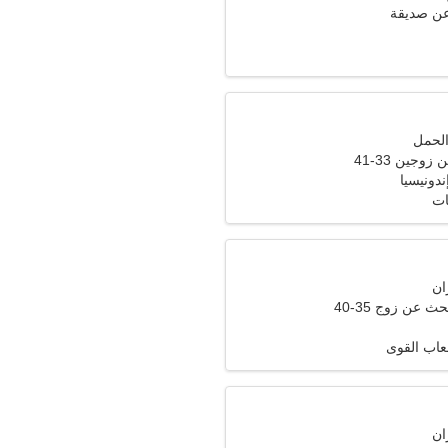
عن صديقة
وجين 33-41
ات
ث عن زوج 35-40
لعاب القوى