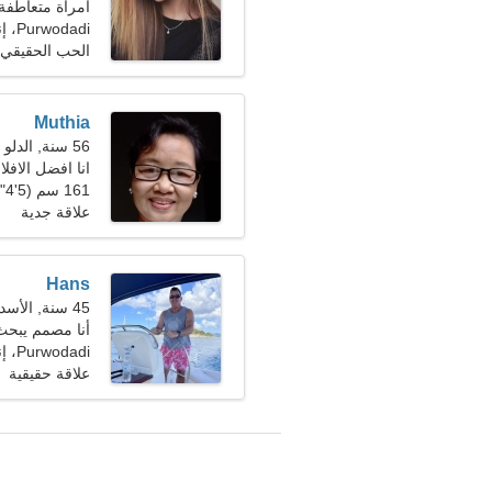
امرأة متعاطفة
Purwodadi، إندونيسيا
الحب الحقيقي
Muthia
56 سنة, الدلو
انا افضل الافلا
161 سم (5'4")، 62 كجم (136 رطلا)
علاقة جدية
Hans
45 سنة, الأسد
أنا مصمم يبحث
Purwodadi، إندونيسيا
علاقة حقيقية