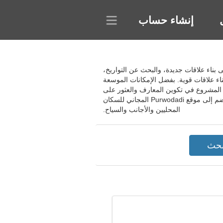
إنشاء حساب
. يساعدك العثور على العروض على بناء علاقات جديدة، والبحث عن التواريخ،
بناء علاقات قوية. بفضل الإمكانات الموسعة
المشروع في تكوين المعارف والعثور على
زوجين للتواريخ الرومانسية والمحادثات الشيقة والعلاقات الجادة وتحسين التواصل بفضل خوارزمية مطابقة فريدة. انضم إلى موقع Purwodadi المجاني للسكان
المحليين والأجانب والسياح.