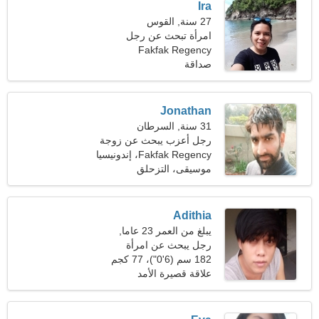
Ira
27 سنة, القوس
امرأة تبحث عن رجل
Fakfak Regency
صداقة
Jonathan
31 سنة, السرطان
رجل أعزب يبحث عن زوجة
21-31
Fakfak Regency، إندونيسيا
موسيقى، التزحلق
Adithia
يبلغ من العمر 23 عاما,
الميزان
رجل يبحث عن امرأة
182 سم (6'0")، 77 كجم
(169 رطلا)
علاقة قصيرة الأمد