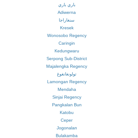
باري باري
Adiwerna
سنغاراجا
Kresek
Wonosobo Regency
Caringin
Kedungwaru
Serpong Sub-District
Majalengka Regency
تولونغانغوغ
Lamongan Regency
Mendaha
Sinjai Regency
Pangkalan Bun
Katobu
Ceper
Jogonalan
Bulakamba