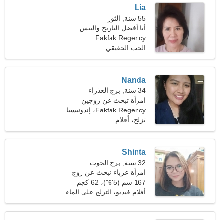
Lia
55 سنة, الثور
أنا أفضل التاريخ والتنس
Fakfak Regency
الحب الحقيقي
Nanda
34 سنة, برج العذراء
امرأة تبحث عن زوجين
Fakfak Regency، إندونيسيا
تزلج، أفلام
Shinta
32 سنة, برج الحوت
امرأة عزباء تبحث عن زوج
167 سم (5'6")، 62 كجم
(136 رطلا)
أفلام فيديو، التزلج على الماء