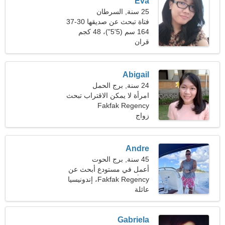
Eva
25 سنة, السرطان
فتاة تبحث عن صديقها 30-37
164 سم (5'5")، 48 كجم
(105 رطل)
قران
Abigail
24 سنة, برج الحمل
امرأة لا يمكن الاقتراب تبحث
Fakfak Regency
عن الحب الحقيقي
زواج
Andre
45 سنة, برج الحوت
أعمل في مستودع أبحث عن
امرأة عاطفية
Fakfak Regency، إندونيسيا
عائلة
Gabriela