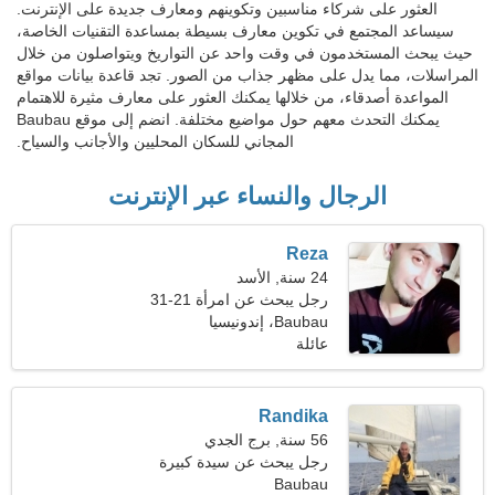
العثور على شركاء مناسبين وتكوينهم ومعارف جديدة على الإنترنت.
سيساعد المجتمع في تكوين معارف بسيطة بمساعدة التقنيات الخاصة،
حيث يبحث المستخدمون في وقت واحد عن التواريخ ويتواصلون من خلال
المراسلات، مما يدل على مظهر جذاب من الصور. تجد قاعدة بيانات مواقع
المواعدة أصدقاء، من خلالها يمكنك العثور على معارف مثيرة للاهتمام
يمكنك التحدث معهم حول مواضيع مختلفة. انضم إلى موقع Baubau
المجاني للسكان المحليين والأجانب والسياح.
الرجال والنساء عبر الإنترنت
Reza
24 سنة, الأسد
رجل يبحث عن امرأة 21-31
Baubau، إندونيسيا
عائلة
Randika
56 سنة, برج الجدي
رجل يبحث عن سيدة كبيرة
Baubau
46-52