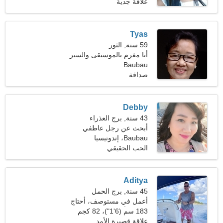
(114 رطلا)
علاقة جدية
Tyas
59 سنة, الثور
أنا مغرم بالموسيقى والسير
Baubau
في الطبيعة
صداقة
Debby
43 سنة, برج العذراء
أبحث عن رجل عاطفي
Baubau، إندونيسيا
الحب الحقيقي
Aditya
45 سنة, برج الحمل
أعمل في مستوصف، أحتاج
إلى امرأة شغوفة
183 سم (6'1")، 82 كجم
(180 رطلا)
علاقة قصيرة الأمد