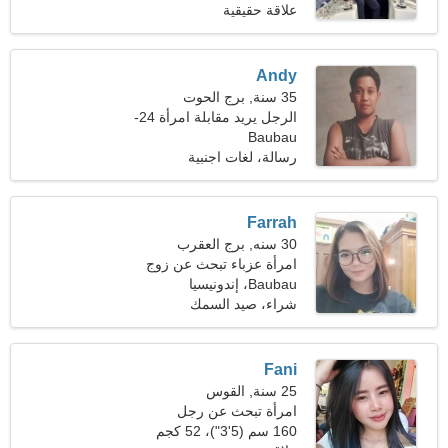
علاقة حقيقية
Andy
35 سنة, برج الحوت
الرجل يريد مقابلة امرأة 24-
Baubau
31
رسالة، لغات اجنبية
Farrah
30 سنه, برج العقرب
امرأة عزباء تبحث عن زوج
32-38
Baubau، إندونيسيا
شراء، صيد السمك
Fani
25 سنة, القوس
امرأة تبحث عن رجل
160 سم (5'3")، 52 كجم