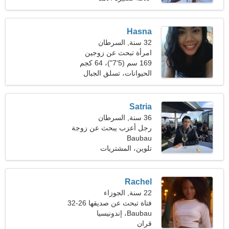
Hasna
32 سنة, السرطان
امرأة تبحث عن زوجين
169 سم (5'7")، 64 كجم
(141 رطلا)
الحيوانات، تسلق الجبال
Satria
36 سنة, السرطان
رجل أعزب يبحث عن زوجة
Baubau
تلوين، المشتريات
Rachel
22 سنة, الجوزاء
فتاة تبحث عن صديقها 26-32
Baubau، إندونيسيا
قران