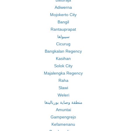
Baturaja
Adiwerna
Mojokerto City
Bangil
Rantauprapat
سيبولغا
Cicurug
Bangkalan Regency
Kasihan
Solok City
Majalengka Regency
Raha
Slawi
Weleri
منطقة وصاية بوربالينغا
Amuntai
Gampengrejo
Kefamenanu