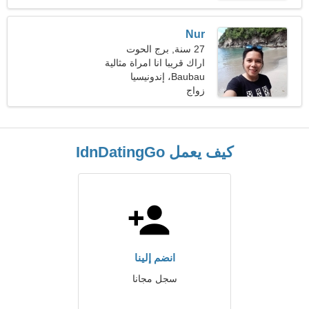
Nur
27 سنة, برج الحوت
اراك قريبا انا امراة مثالية
Baubau، إندونيسيا
زواج
كيف يعمل IdnDatingGo
انضم إلينا
سجل مجانا