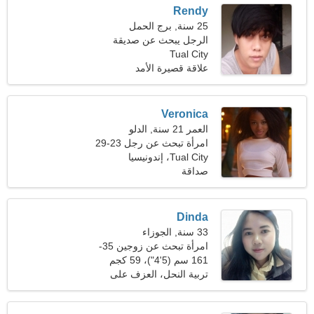
Rendy
25 سنة, برج الحمل
الرجل يبحث عن صديقة
Tual City
علاقة قصيرة الأمد
Veronica
العمر 21 سنة, الدلو
امرأة تبحث عن رجل 23-29
Tual City، إندونيسيا
صداقة
Dinda
33 سنة, الجوزاء
امرأة تبحث عن زوجين 35-
40
161 سم (5'4")، 59 كجم
(130 رطلا)
تربية النحل، العزف على
الجيتار