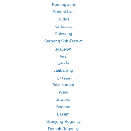
Kedungwuni
Sungai Liat
Kudus
Kartasura
Galesong
Serpong Sub-District
فونوروغو
أوبود
ماجيني
Jatibarang
بويولالي
Balaipungut
Wedi
Juwana
Sanana
Lasem
Sijunjung Regency
Demak Regency