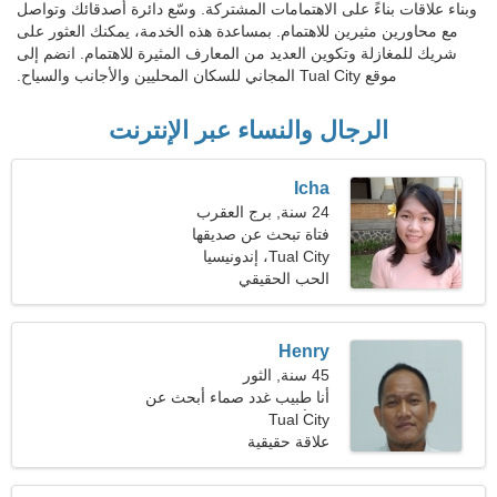
وبناء علاقات بناءً على الاهتمامات المشتركة. وسّع دائرة أصدقائك وتواصل
مع محاورين مثيرين للاهتمام. بمساعدة هذه الخدمة، يمكنك العثور على
شريك للمغازلة وتكوين العديد من المعارف المثيرة للاهتمام. انضم إلى
موقع Tual City المجاني للسكان المحليين والأجانب والسياح.
الرجال والنساء عبر الإنترنت
Icha
24 سنة, برج العقرب
فتاة تبحث عن صديقها
Tual City، إندونيسيا
الحب الحقيقي
Henry
45 سنة, الثور
أنا طبيب غدد صماء أبحث عن
Tual City
امرأة حالمة
علاقة حقيقية