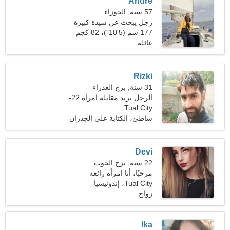
Andre
57 سنة, الجوزاء
رجل يبحث عن سيدة كبيرة
177 سم (5'10")، 82 كجم
(180 رطلا)
عائلة
Rizki
31 سنة, برج العذراء
الرجل يريد مقابلة امرأة 22-
Tual City
29
شاطئ، الكتابة على الجدران
Devi
22 سنة, برج الحوت
مرحبًا، أنا امرأة رائعة
Tual City، إندونيسيا
زواج
Ika