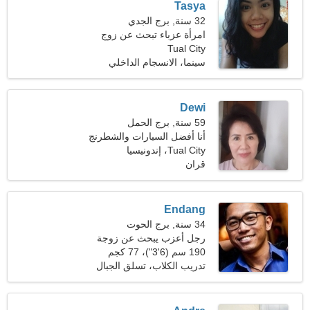
Tasya
32 سنة, برج الجدي
امرأة عزباء تبحث عن زوج
Tual City
35-42
سينما، الانسجام الداخلي
Dewi
59 سنة, برج الحمل
أنا أفضل السيارات والشطرنج
Tual City، إندونيسيا
قران
Endang
34 سنة, برج الحوت
رجل أعزب يبحث عن زوجة
22-32
190 سم (6'3")، 77 كجم
(169 رطلا)
تدريب الكلاب، تسلق الجبال