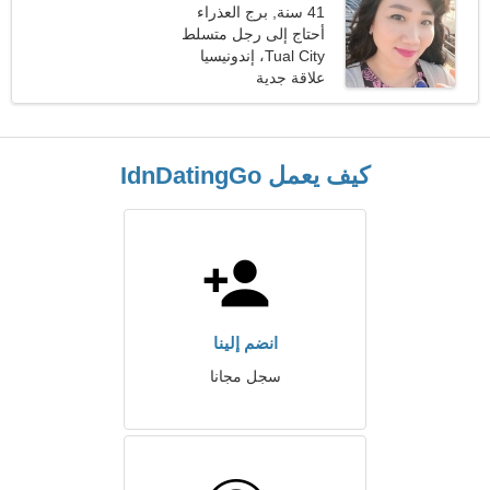
41 سنة, برج العذراء
أحتاج إلى رجل متسلط
Tual City، إندونيسيا
ليرقص معا
علاقة جدية
كيف يعمل IdnDatingGo
انضم إلينا
سجل مجانا