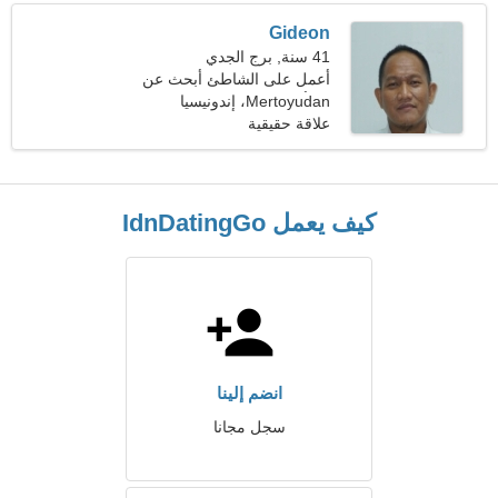
Gideon
41 سنة, برج الجدي
أعمل على الشاطئ أبحث عن
امرأة رائعة
Mertoyudan، إندونيسيا
علاقة حقيقية
كيف يعمل IdnDatingGo
انضم إلينا
سجل مجانا