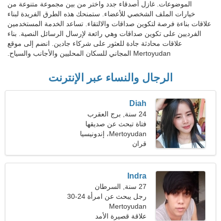
الموضوعات. غازل أصدقاء جدد واختر من بين مجموعة متنوعة من
خيارات الملف الشخصي للأعضاء. ستمنحك هذه الطرق الفريدة لبناء
علاقات بناءة فرصة لتكوين صداقات والالتقاء. تساعد الخدمة المستخدمين
الفرديين على تكوين صداقات وهي رائعة لإرسال الرسائل النصية. بناء
علاقات محادثة جادة للعثور على شركاء جادين. انضم إلى موقع
Mertoyudan المجاني للسكان المحليين والأجانب والسياح.
الرجال والنساء عبر الإنترنت
Diah
24 سنة, برج العقرب
فتاة تبحث عن صديقها
Mertoyudan، إندونيسيا
قران
Indra
27 سنة, السرطان
رجل يبحث عن امرأة 24-30
Mertoyudan
علاقة قصيرة الأمد