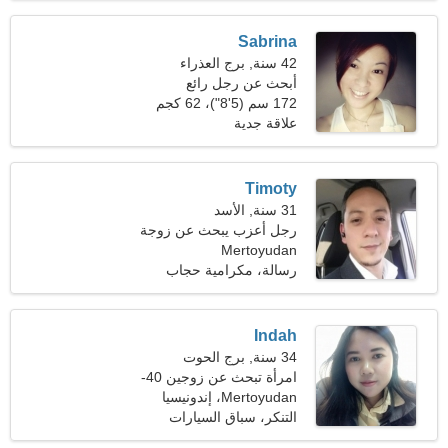
Sabrina
42 سنة, برج العذراء
أبحث عن رجل رائع
للرومانسية
172 سم (5'8")، 62 كجم
(136 رطلا)
علاقة جدية
Timoty
31 سنة, الأسد
رجل أعزب يبحث عن زوجة
Mertoyudan
رسالة، مكرامية حجاب
Indah
34 سنة, برج الحوت
امرأة تبحث عن زوجين 40-
41
Mertoyudan، إندونيسيا
التنكر، سباق السيارات