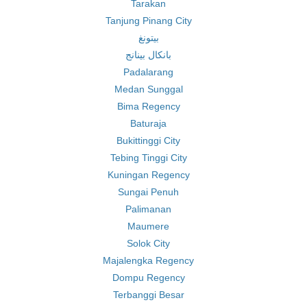
Tarakan
Tanjung Pinang City
بيتونغ
بانكال بينانج
Padalarang
Medan Sunggal
Bima Regency
Baturaja
Bukittinggi City
Tebing Tinggi City
Kuningan Regency
Sungai Penuh
Palimanan
Maumere
Solok City
Majalengka Regency
Dompu Regency
Terbanggi Besar