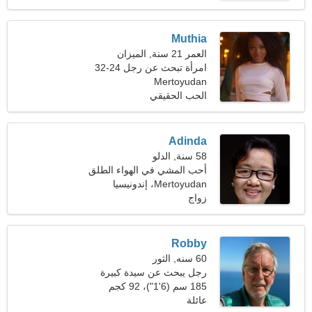
Muthia
العمر 21 سنة, الميزان
امرأة تبحث عن رجل 24-32
Mertoyudan
الحب الحقيقي
Adinda
58 سنة, الدلو
أحب المشي في الهواء الطلق
Mertoyudan، إندونيسيا
والحفلات الموسيقية
زواج
Robby
60 سنه, الثور
رجل يبحث عن سيدة كبيرة
51-58
185 سم (6'1")، 92 كجم
(202 رطل)
عائلة