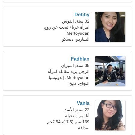
Debby
32 سنة, القوس
امرأة عزباء تبحث عن زوج
Mertoyudan
37-41
البلياردو، ديسكو
Fadhlan
35 سنة, الميزان
الرجل يريد مقابلة امرأة
Mertoyudan، إندونيسيا
النجاح، طبخ
Vania
22 سنة, الأسد
أنا امرأة نحيلة
169 سم (5'7")، 54 كجم
(119 رطلا)
صداقة