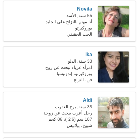
Novita
55 سنة, الأسد
أنا مهتم بالتزلج على الجليد
بوروكيرتو
والتزلج على الجليد
الحب الحقيقي
Ika
33 سنة, الدلو
امرأة عزباء تبحث عن زوج
39-40
بوروكيرتو، إندونيسيا
فن، التزلج
Aldi
35 سنة, برج العقرب
رجل أعزب يبحث عن زوجة
24-32
187 سم (6'2")، 86 كجم
(189 رطلا)
شيوع، بيلاتيس