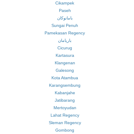
Cikampek
Paseh
بامانوكان
Sungai Penuh
Pamekasan Regency
باريامان
Cicurug
Kartasura
Klangenan
Galesong
Kota Atambua
Karangsembung
Kabanjahe
Jatibarang
Mertoyudan
Lahat Regency
Sleman Regency
Gombong