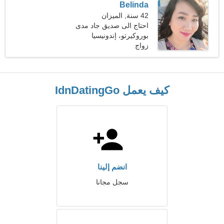
Belinda
42 سنة, الميزان
احتاج الى صديق جاد مدى
الحياة
بوروكيرتو، إندونيسيا
زواج
كيف يعمل IdnDatingGo
انضم إلينا
سجل مجانا