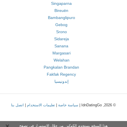
Singaparna
Bireuën
Bambanglipuro
Gebog
Srono
Sidareja
Sanana
Margasari
Welahan
Pangkalan Brandan
Fakfak Regency
إندونيسيا
© 2026, IdnDatingGo |
سياسة خاصة
|
تعليمات الاستخدام
|
اتصل بنا
هذا الموقع يستخدم الكوكيز. من خلال الاستمرار في تصفح