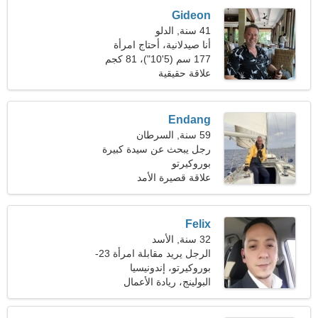
Gideon
41 سنة, الدلو
أنا صيدلانية، أحتاج امرأة
رائعة
177 سم (5'10")، 81 كجم
(178 رطلا)
علاقة حقيقية
Endang
59 سنة, السرطان
رجل يبحث عن سيدة كبيرة
49-55
بوروكيرتو
علاقة قصيرة الأمد
Felix
32 سنة, الأسد
الرجل يريد مقابلة امرأة 23-
30
بوروكيرتو، إندونيسيا
البولينج، ريادة الأعمال