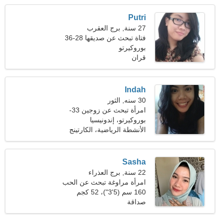
Putri
27 سنة, برج العقرب
فتاة تبحث عن صديقها 28-36
بوروكيرتو
قران
Indah
30 سنه, الثور
امرأة تبحث عن زوجين 33-
42
بوروكيرتو، إندونيسيا
الأنشطة الرياضية، الكارتينج
Sasha
22 سنة, برج العذراء
امرأة مراوغة تبحث عن الحب
الحقيقي
160 سم (5'3")، 52 كجم
(114 رطلا)
صداقة