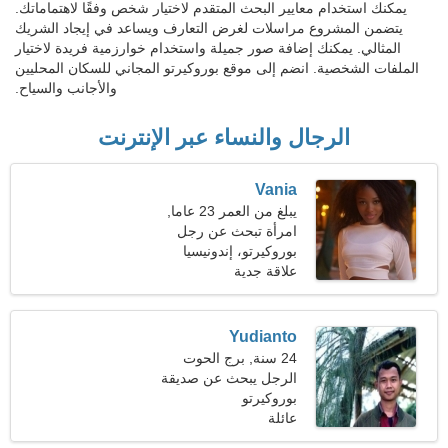
يمكنك استخدام معايير البحث المتقدم لاختيار شخص وفقًا لاهتماماتك.
يتضمن المشروع مراسلات لغرض التعارف ويساعد في إيجاد الشريك
المثالي. يمكنك إضافة صور جميلة واستخدام خوارزمية فريدة لاختيار
الملفات الشخصية. انضم إلى موقع بوروكيرتو المجاني للسكان المحليين
والأجانب والسياح.
الرجال والنساء عبر الإنترنت
Vania
يبلغ من العمر 23 عاما,
السرطان
امرأة تبحث عن رجل
بوروكيرتو، إندونيسيا
علاقة جدية
Yudianto
24 سنة, برج الحوت
الرجل يبحث عن صديقة
بوروكيرتو
عائلة