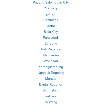
Padang Sidempuan City
Citeureup
بيمالانغ
Pamulang
Metro
Blitar City
Purwodadi
Soreang
Pati Regency
Klangenan
Wonosari
Karangsembung
Nganjuk Regency
Muncar
Bantul Regency
سمباوا بيسار
Baekrajan
Taliwang