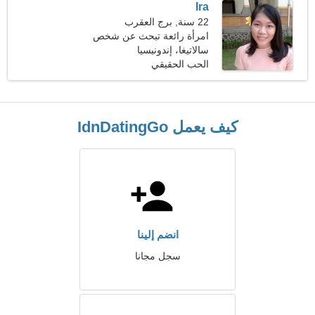
Ira
22 سنة, برج العقرب
امرأة رائعة تبحث عن شخص
مثلك
سالاتيغا، إندونيسيا
الحب الحقيقي
كيف يعمل IdnDatingGo
انضم إلينا
سجل مجانا