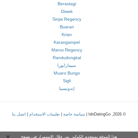
Berastagi
Diwek
Sinjai Regency
Buaran
Krian
Karangampel
Maros Regency
Randudongkal
سيمارابورا
Muaro Bungo
Sigli
إندونيسيا
© 2026, IdnDatingGo |
سياسة خاصة
|
تعليمات الاستخدام
|
اتصل بنا
هذا الموقع يستخدم الكوكيز. من خلال الاستمرار في تصفح