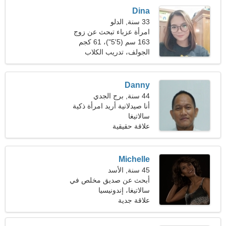
Dina
33 سنة, الدلو
امرأة عزباء تبحث عن زوج
36-45
163 سم (5'5")، 61 كجم
(134 رطلا)
الجولف، تدريب الكلاب
Danny
44 سنة, برج الجدي
أنا صيدلانية أريد امرأة ذكية
سالاتيغا
علاقة حقيقية
Michelle
45 سنة, الأسد
أبحث عن صديق مخلص في
رحلة مشتركة
سالاتيغا، إندونيسيا
علاقة جدية