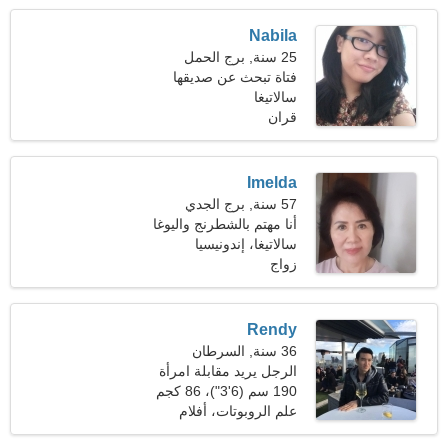
Nabila
25 سنة, برج الحمل
فتاة تبحث عن صديقها
سالاتيغا
قران
Imelda
57 سنة, برج الجدي
أنا مهتم بالشطرنج واليوغا
سالاتيغا، إندونيسيا
زواج
Rendy
36 سنة, السرطان
الرجل يريد مقابلة امرأة
190 سم (6'3")، 86 كجم
(189 رطلا)
علم الروبوتات، أفلام