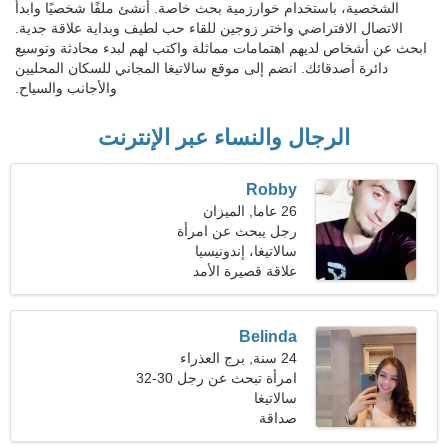
الشخصية، باستخدام خوارزمية بحث خاصة. أنشئ ملفًا شخصيًا وابدأ
الاتصال الافتراضي واختر زوجين للقاء حب لطيف وبداية علاقة جدية.
ابحث عن أشخاص لديهم اهتمامات مماثلة واكتب لهم لبدء محادثة وتوسيع
دائرة أصدقائك. انضم إلى موقع سالاتيغا المجاني للسكان المحليين
والأجانب والسياح.
الرجال والنساء عبر الإنترنت
Robby
26 عاما, الميزان
رجل يبحث عن امرأة
سالاتيغا، إندونيسيا
علاقة قصيرة الأمد
Belinda
24 سنة, برج العذراء
امرأة تبحث عن رجل 30-32
سالاتيغا
صداقة