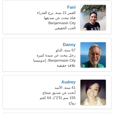
Fani
العمر 21 سنة, برج العذراء
فتاة تبحث عن صديقها
Banjarmasin City
الحب الحقيقي
Danny
57 سنة, الدلو
رجل يبحث عن سيدة كبيرة
Banjarmasin City، إندونيسيا
علاقة حقيقية
Audrey
41 سنة, الأسد
أبحث عن صديق شجاع
155 سم (5'2")، 64 كجم
(141 رطلا)
زواج