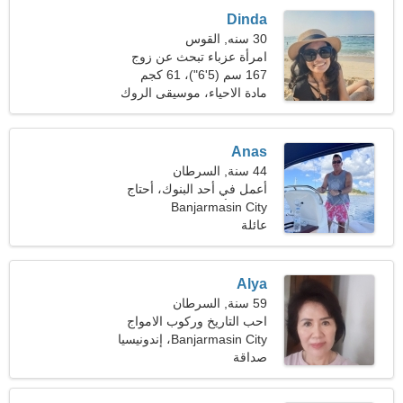
Dinda
30 سنه, القوس
امرأة عزباء تبحث عن زوج
35-37
167 سم (5'6")، 61 كجم
(134 رطلا)
مادة الاحياء، موسيقى الروك
آند رول
Anas
44 سنة, السرطان
أعمل في أحد البنوك، أحتاج
إلى امرأة مغرية
Banjarmasin City
عائلة
Alya
59 سنة, السرطان
احب التاريخ وركوب الامواج
Banjarmasin City، إندونيسيا
صداقة