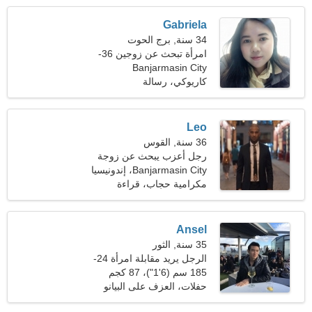
Gabriela
34 سنة, برج الحوت
امرأة تبحث عن زوجين 36-
Banjarmasin City
43
كاريوكي، رسالة
Leo
36 سنة, القوس
رجل أعزب يبحث عن زوجة
Banjarmasin City، إندونيسيا
مكرامية حجاب، قراءة
Ansel
35 سنة, الثور
الرجل يريد مقابلة امرأة 24-
31
185 سم (6'1")، 87 كجم
(191 رطلا)
حفلات، العزف على البيانو