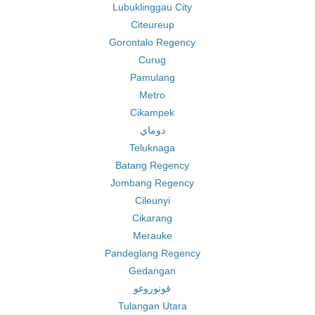
Lubuklinggau City
Citeureup
Gorontalo Regency
Curug
Pamulang
Metro
Cikampek
دوماي
Teluknaga
Batang Regency
Jombang Regency
Cileunyi
Cikarang
Merauke
Pandeglang Regency
Gedangan
فونوروغو
Tulangan Utara