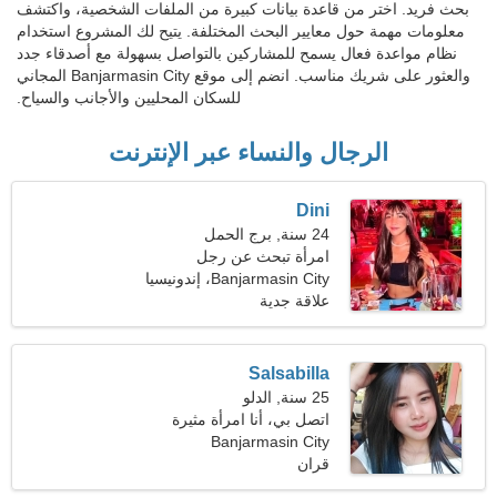
بحث فريد. اختر من قاعدة بيانات كبيرة من الملفات الشخصية، واكتشف
معلومات مهمة حول معايير البحث المختلفة. يتيح لك المشروع استخدام
نظام مواعدة فعال يسمح للمشاركين بالتواصل بسهولة مع أصدقاء جدد
والعثور على شريك مناسب. انضم إلى موقع Banjarmasin City المجاني
للسكان المحليين والأجانب والسياح.
الرجال والنساء عبر الإنترنت
Dini
24 سنة, برج الحمل
امرأة تبحث عن رجل
Banjarmasin City، إندونيسيا
علاقة جدية
Salsabilla
25 سنة, الدلو
اتصل بي، أنا امرأة مثيرة
للاهتمام
Banjarmasin City
قران