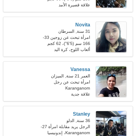
(198 رطلا)
علاقة قصيرة الأمد
Novita
31 سنة, السرطان
امرأة تبحث عن زوجين 33-
40
166 سم (5'6")، 62 كجم
(136 رطلا)
ألعاب اللوح، كرة اليد
Vanessa
العمر 21 سنة, الميزان
امرأة تبحث عن رجل
Karanganom
علاقة جدية
Stanley
36 سنة, الدلو
الرجل يريد مقابلة امرأة 27-
33
Karanganom، إندونيسيا