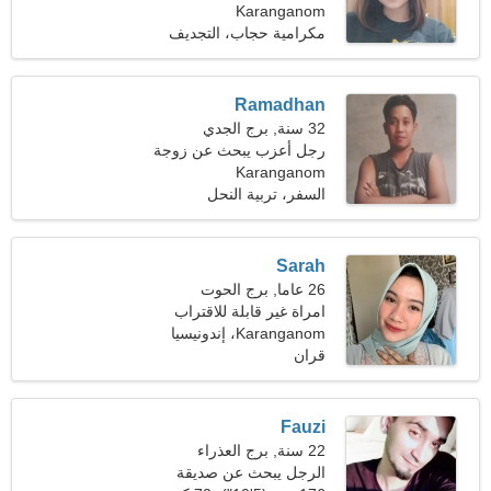
Karanganom
مكرامية حجاب، التجديف
Ramadhan
32 سنة, برج الجدي
رجل أعزب يبحث عن زوجة
Karanganom
22-28
السفر، تربية النحل
Sarah
26 عاما, برج الحوت
امراة غير قابلة للاقتراب
Karanganom، إندونيسيا
تبحث عن علاقة حقيقية
قران
Fauzi
22 سنة, برج العذراء
الرجل يبحث عن صديقة