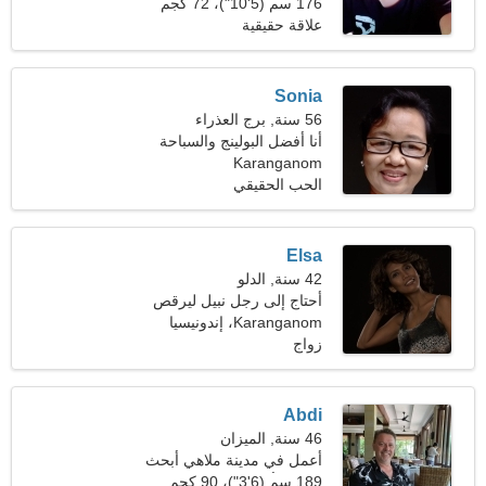
176 سم (5'10")، 72 كجم
(158 رطلا)
علاقة حقيقية
Sonia
56 سنة, برج العذراء
أنا أفضل البولينج والسباحة
Karanganom
الحب الحقيقي
Elsa
42 سنة, الدلو
أحتاج إلى رجل نبيل ليرقص
Karanganom، إندونيسيا
زواج
Abdi
46 سنة, الميزان
أعمل في مدينة ملاهي أبحث
عن امرأة حالمة
189 سم (6'3")، 90 كجم