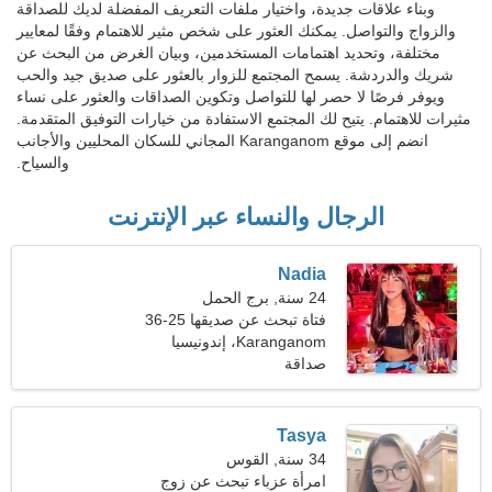
وبناء علاقات جديدة، واختيار ملفات التعريف المفضلة لديك للصداقة
والزواج والتواصل. يمكنك العثور على شخص مثير للاهتمام وفقًا لمعايير
مختلفة، وتحديد اهتمامات المستخدمين، وبيان الغرض من البحث عن
شريك والدردشة. يسمح المجتمع للزوار بالعثور على صديق جيد والحب
ويوفر فرصًا لا حصر لها للتواصل وتكوين الصداقات والعثور على نساء
مثيرات للاهتمام. يتيح لك المجتمع الاستفادة من خيارات التوفيق المتقدمة.
انضم إلى موقع Karanganom المجاني للسكان المحليين والأجانب
والسياح.
الرجال والنساء عبر الإنترنت
Nadia
24 سنة, برج الحمل
فتاة تبحث عن صديقها 25-36
Karanganom، إندونيسيا
صداقة
Tasya
34 سنة, القوس
امرأة عزباء تبحث عن زوج