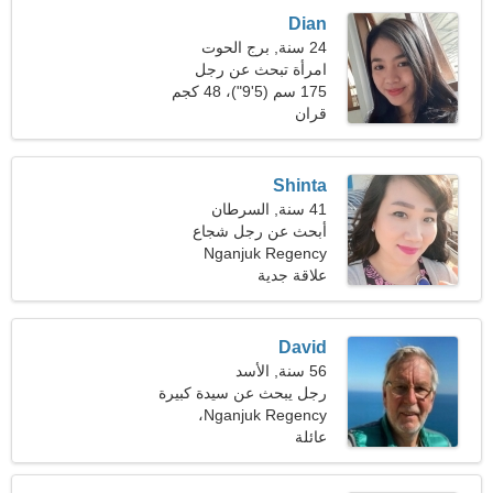
Dian
24 سنة, برج الحوت
امرأة تبحث عن رجل
175 سم (5'9")، 48 كجم
(105 رطل)
قران
Shinta
41 سنة, السرطان
أبحث عن رجل شجاع
Nganjuk Regency
علاقة جدية
David
56 سنة, الأسد
رجل يبحث عن سيدة كبيرة
Nganjuk Regency،
عائلة
إندونيسيا