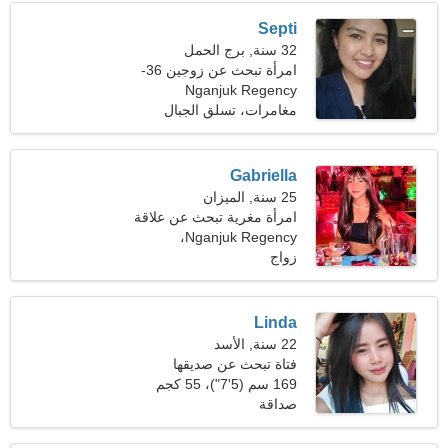
Septi
32 سنة, برج الحمل
امرأة تبحث عن زوجين 36-
Nganjuk Regency
39
مغامرات، تسلق الجبال
Gabriella
25 سنة, الميزان
امرأة مغرية تبحث عن علاقة
Nganjuk Regency،
زواج
إندونيسيا
Linda
22 سنة, الأسد
فتاة تبحث عن صديقها
169 سم (5'7")، 55 كجم
(121 رطلا)
صداقة