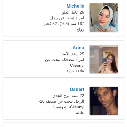
Michelle
26 عاما, الدلو
امرأة تبحث عن رجل
167 سم (5'6")، 52 كجم
(114 رطلا)
زواج
Anna
25 سنة, الأسد
امرأة مضحكة تبحث عن
موعد
Cileunyi
علاقة جدية
Osbert
22 سنة, برج الجدي
الرجل يبحث عن صديقة 26-
31
Cileunyi، إندونيسيا
عائلة