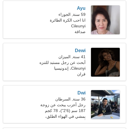
Ayu
59 سنة, الجوزاء
انا احب الكرة الطائرة
Cileunyi
والكاريوكي
صداقة
Dewi
41 سنة, الميزان
أبحث عن رجل مستبد للتنزه
معا
Cileunyi، إندونيسيا
قران
Dwi
36 سنة, السرطان
رجل أعزب يبحث عن زوجة
25-34
187 سم (6'2")، 78 كجم
(171 رطلا)
يمشي في الهواء الطلق،
أفلام فيديو