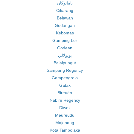
بامانوكان
Cikarang
Belawan
Gedangan
Kebomas
Gamping Lor
Godean
بويولالي
Balaipungut
Sampang Regency
Gampengrejo
Gatak
Bireuën
Nabire Regency
Diwek
Meureudu
Majenang
Kota Tambolaka