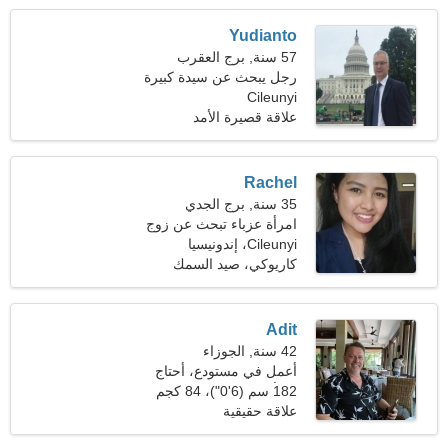
Yudianto
57 سنة, برج العقرب
رجل يبحث عن سيدة كبيرة
Cileunyi
علاقة قصيرة الأمد
Rachel
35 سنة, برج الجدي
امرأة عزباء تبحث عن زوج
Cileunyi، إندونيسيا
كاريوكي، صيد السمك
Adit
42 سنة, الجوزاء
أعمل في مستودع، أحتاج
امرأة حساسة
182 سم (6'0")، 84 كجم
(185 رطلا)
علاقة حقيقية