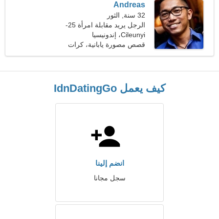
Andreas
32 سنة, الثور
الرجل يريد مقابلة امرأة 25-
31
Cileunyi، إندونيسيا
قصص مصورة يابانية، كرات
الطلاء
كيف يعمل IdnDatingGo
انضم إلينا
سجل مجانا