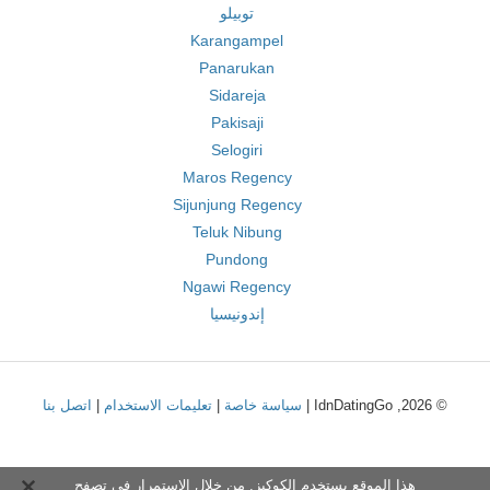
توبيلو
Karangampel
Panarukan
Sidareja
Pakisaji
Selogiri
Maros Regency
Sijunjung Regency
Teluk Nibung
Pundong
Ngawi Regency
إندونيسيا
© 2026, IdnDatingGo |
سياسة خاصة
|
تعليمات الاستخدام
|
اتصل بنا
هذا الموقع يستخدم الكوكيز. من خلال الاستمرار في تصفح