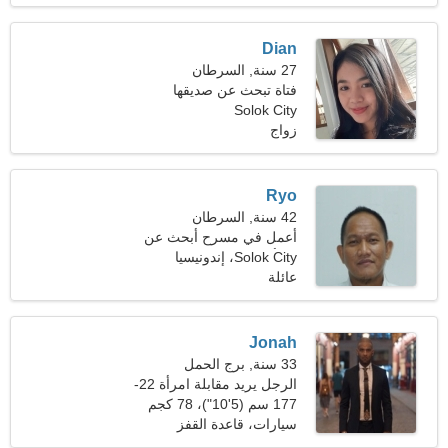
Dian
27 سنة, السرطان
فتاة تبحث عن صديقها
Solok City
زواج
Ryo
42 سنة, السرطان
أعمل في مسرح أبحث عن
Solok City، إندونيسيا
امرأة لطيفة
عائلة
Jonah
33 سنة, برج الحمل
الرجل يريد مقابلة امرأة 22-
28
177 سم (5'10")، 78 كجم
(171 رطلا)
سيارات، قاعدة القفز