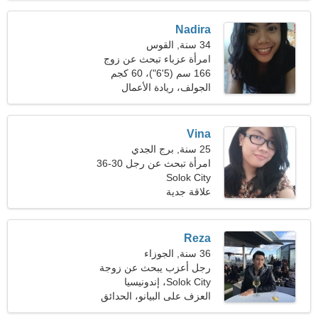
Nadira
34 سنة, القوس
امرأة عزباء تبحث عن زوج
166 سم (5'6")، 60 كجم
(132 رطلا)
الجولف، ريادة الأعمال
Vina
25 سنة, برج الجدي
امرأة تبحث عن رجل 30-36
Solok City
علاقة جدية
Reza
36 سنة, الجوزاء
رجل أعزب يبحث عن زوجة
25-31
Solok City، إندونيسيا
العزف على البيانو، الحدائق