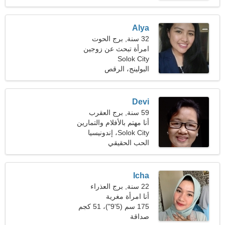
Alya
32 سنة, برج الحوت
امرأة تبحث عن زوجين
Solok City
البولينج، الرقص
Devi
59 سنة, برج العقرب
أنا مهتم بالأفلام والتمارين
الرياضية
Solok City، إندونيسيا
الحب الحقيقي
Icha
22 سنة, برج العذراء
أنا امرأة مغرية
175 سم (5'9")، 51 كجم
(112 رطلا)
صداقة