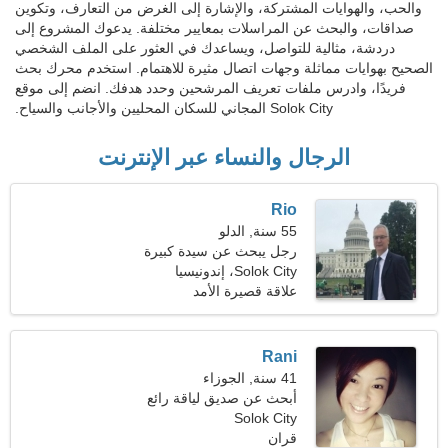
والحب، والهوايات المشتركة، والإشارة إلى الغرض من التعارف، وتكوين
صداقات، والبحث عن المراسلات بمعايير مختلفة. يدعوك المشروع إلى
دردشة، مثالية للتواصل، ويساعدك في العثور على الملف الشخصي
الصحيح بهوايات مماثلة وجهات اتصال مثيرة للاهتمام. استخدم محرك بحث
فريدًا، وادرس ملفات تعريف المرشحين وحدد هدفك. انضم إلى موقع
Solok City المجاني للسكان المحليين والأجانب والسياح.
الرجال والنساء عبر الإنترنت
Rio
55 سنة, الدلو
رجل يبحث عن سيدة كبيرة
48-52
Solok City، إندونيسيا
علاقة قصيرة الأمد
Rani
41 سنة, الجوزاء
أبحث عن صديق لياقة رائع
Solok City
قران