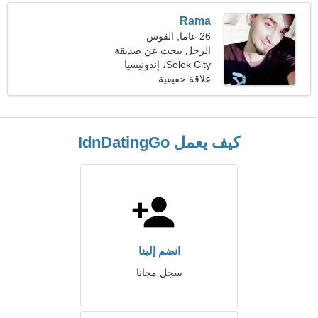
Rama
26 عاما, القوس
الرجل يبحث عن صديقة
Solok City، إندونيسيا
علاقة حقيقية
كيف يعمل IdnDatingGo
انضم إلينا
سجل مجانا