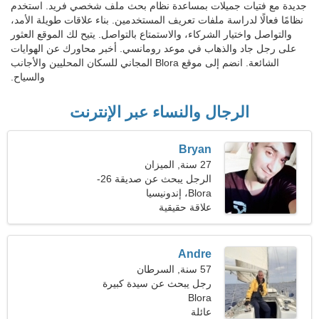
جديدة مع فتيات جميلات بمساعدة نظام بحث ملف شخصي فريد. استخدم
نظامًا فعالًا لدراسة ملفات تعريف المستخدمين. بناء علاقات طويلة الأمد،
والتواصل واختيار الشركاء، والاستمتاع بالتواصل. يتيح لك الموقع العثور
على رجل جاد والذهاب في موعد رومانسي. أخبر محاورك عن الهوايات
الشائعة. انضم إلى موقع Blora المجاني للسكان المحليين والأجانب
والسياح.
الرجال والنساء عبر الإنترنت
Bryan
27 سنة, الميزان
الرجل يبحث عن صديقة 26-
28
Blora، إندونيسيا
علاقة حقيقية
Andre
57 سنة, السرطان
رجل يبحث عن سيدة كبيرة
Blora
49-52
عائلة