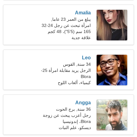
Amalia
يبلغ من العمر 23 عاما,
الميزان
امرأة تبحث عن رجل 24-32
165 سم (5'5")، 48 كجم
(105 رطل)
علاقة جدية
Leo
34 سنة, القوس
الرجل يريد مقابلة امرأة 25-
Blora
30
كيمياء، ألعاب اللوح
Angga
36 سنة, برج الحوت
رجل أعزب يبحث عن زوجة
24-31
Blora، إندونيسيا
ديسكو، علم النبات