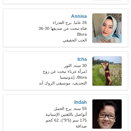
Annisa
26 عاما, برج العذراء
فتاة تبحث عن صديقها 30-36
Blora
الحب الحقيقي
Icha
30 سنه, الثور
امرأة عزباء تبحث عن زوج
Blora، إندونيسيا
التجديف، موسيقى الروك آند
رول
Indah
55 سنة, برج الحمل
أتواصل باللغتين الإسبانية
والإنجليزية
175 سم (5'9")، 62 كجم
(136 رطلا)
صداقة