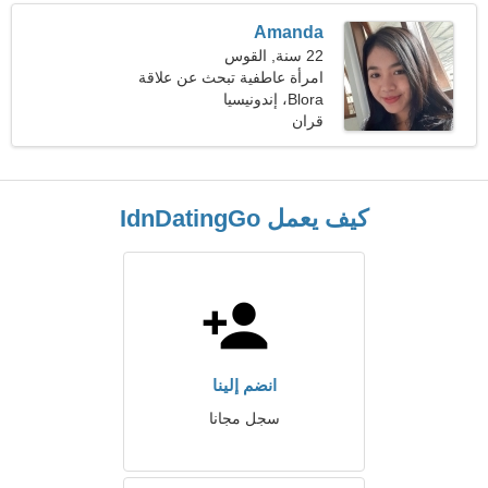
Amanda
22 سنة, القوس
امرأة عاطفية تبحث عن علاقة
Blora، إندونيسيا
عاطفية
قران
كيف يعمل IdnDatingGo
انضم إلينا
سجل مجانا