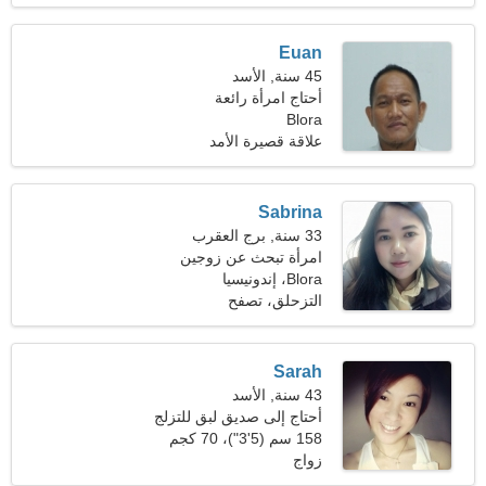
Euan
45 سنة, الأسد
أحتاج امرأة رائعة
Blora
علاقة قصيرة الأمد
Sabrina
33 سنة, برج العقرب
امرأة تبحث عن زوجين
Blora، إندونيسيا
التزحلق، تصفح
Sarah
43 سنة, الأسد
أحتاج إلى صديق لبق للتزلج
معًا
158 سم (5'3")، 70 كجم
(154 رطلا)
زواج