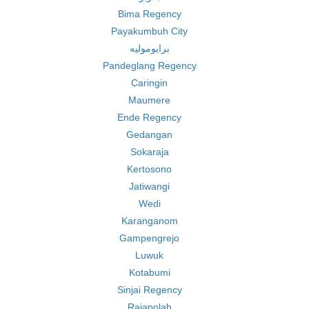
Bima Regency
Payakumbuh City
برايوموليه
Pandeglang Regency
Caringin
Maumere
Ende Regency
Gedangan
Sokaraja
Kertosono
Jatiwangi
Wedi
Karanganom
Gampengrejo
Luwuk
Kotabumi
Sinjai Regency
Rajapolah