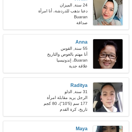
24 سنة, الميزان
دعنا نذهب للدردشة، أنا امرأة
مؤنسة
Buaran
صداقة
Anna
55 سنة, القوس
أنا مهتم بالغوص والتاريخ
Buaran، إندونيسيا
علاقة جدية
Raditya
31 سنة, الدلو
الرجل يريد مقابلة امرأة
177 سم (5'10")، 80 كجم
(176 رطلا)
تاريخ، كرة القدم
Maya