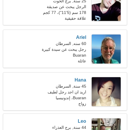
25 سنة, برج الحوت
الرجل يبحث عن صديقة
178 سم (5'11")، 77 كجم
(169 رطلا)
علاقة حقيقية
Ariel
60 سنه, السرطان
رجل يبحث عن سيدة كبيرة
Buaran
52-58
عائلة
Hana
45 سنة, السرطان
اريد ان اجد رجل لطيف
Buaran، إندونيسيا
زواج
Leo
44 سنة, برج العذراء