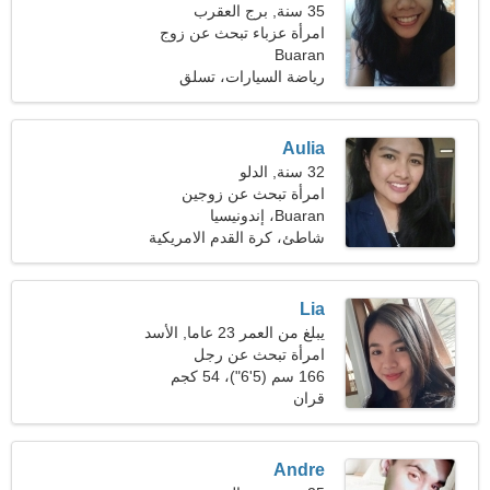
35 سنة, برج العقرب
امرأة عزباء تبحث عن زوج
Buaran
رياضة السيارات، تسلق
الجبال
Aulia
32 سنة, الدلو
امرأة تبحث عن زوجين
Buaran، إندونيسيا
شاطئ، كرة القدم الامريكية
Lia
يبلغ من العمر 23 عاما, الأسد
امرأة تبحث عن رجل
166 سم (5'6")، 54 كجم
(119 رطلا)
قران
Andre