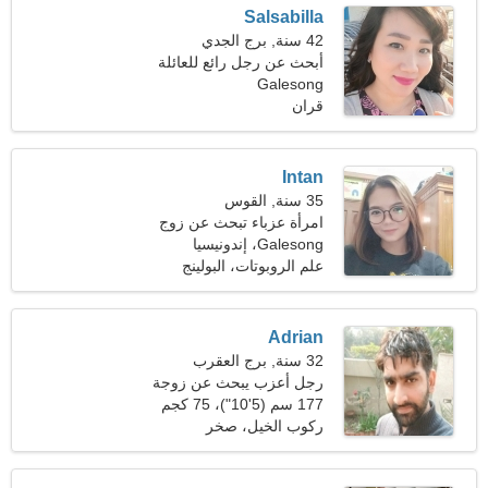
Salsabilla
42 سنة, برج الجدي
أبحث عن رجل رائع للعائلة
Galesong
قران
Intan
35 سنة, القوس
امرأة عزباء تبحث عن زوج
39-43
Galesong، إندونيسيا
علم الروبوتات، البولينج
Adrian
32 سنة, برج العقرب
رجل أعزب يبحث عن زوجة
177 سم (5'10")، 75 كجم
(165 رطلا)
ركوب الخيل، صخر