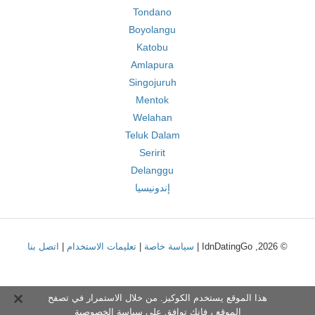
Tondano
Boyolangu
Katobu
Amlapura
Singojuruh
Mentok
Welahan
Teluk Dalam
Seririt
Delanggu
إندونيسيا
© 2026, IdnDatingGo |
سياسة خاصة
|
تعليمات الاستخدام
|
اتصل بنا
هذا الموقع يستخدم الكوكيز. من خلال الاستمرار في تصفح
الموقع ، فإنك توافق على
سياسة الخصوصية