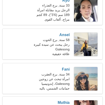
Ryo
33 سنة, برج العذراء
الرجل يريد مقابلة امرأة
189 سم (6'3")، 89 كجم
(196 رطل)
مزاح، ألعاب القوى
Ansel
58 سنة, برج الحوت
رجل يبحث عن سيدة كبيرة
Galesong
علاقة حقيقية
Fani
34 سنة, برج العقرب
امرأة تبحث عن زوجين
Galesong، إندونيسيا
حمامات الشمس، باليه
Muthia