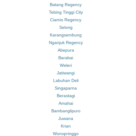
Batang Regency
Tebing Tinggi City
Ciamis Regency
Selong
Karangsembung
Nganjuk Regency
Abepura
Barabai
Weleri
Jatiwangi
Labuhan Deli
Singaparna
Berastagi
Amahai
Bambanglipuro
Juwana
Krian
Wonopringgo