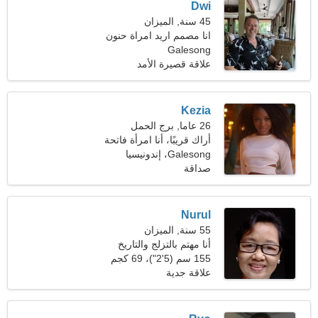
Dwi
45 سنة, الميزان
انا مصمم اريد امراة حنون
Galesong
علاقة قصيرة الأمد
Kezia
26 عاما, برج الحمل
أراك قريبًا، أنا امرأة فاتحة
للشهية
Galesong، إندونيسيا
صداقة
Nurul
55 سنة, الميزان
أنا مهتم بالتزلج والتاريخ
155 سم (5'2")، 69 كجم
(152 رطلا)
علاقة جدية