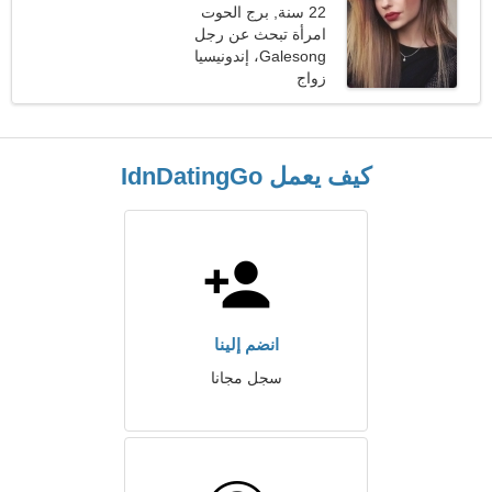
22 سنة, برج الحوت
امرأة تبحث عن رجل
Galesong، إندونيسيا
زواج
كيف يعمل IdnDatingGo
انضم إلينا
سجل مجانا