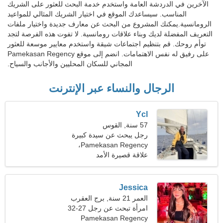
الآخرين في الدردشة العامة واستخدم خدمة البحث للعثور على الشريك
المناسب. سيساعدك الموقع في اختيار الشريك المثالي للمواعيد
الرومانسية.يمكنك المشروع من البحث عن معارف جديدة واختيار ملفات
التعريف المفضلة لديك وبناء علاقات رومانسية. لا تفوت هذه الفرصة لتجد
توأم روحك. قم بتنظيم اجتماعات شيقة واستخدم معايير موسعة للعثور
على رفيق له نفس الاهتمامات. انضم إلى موقع Pamekasan Regency
المجاني للسكان المحليين والأجانب والسياح.
الرجال والنساء عبر الإنترنت
Ycl
57 سنة, القوس
رجل يبحث عن سيدة كبيرة
Pamekasan Regency،
إندونيسيا
علاقة قصيرة الأمد
Jessica
العمر 21 سنة, برج العقرب
امرأة تبحث عن رجل 27-32
Pamekasan Regency