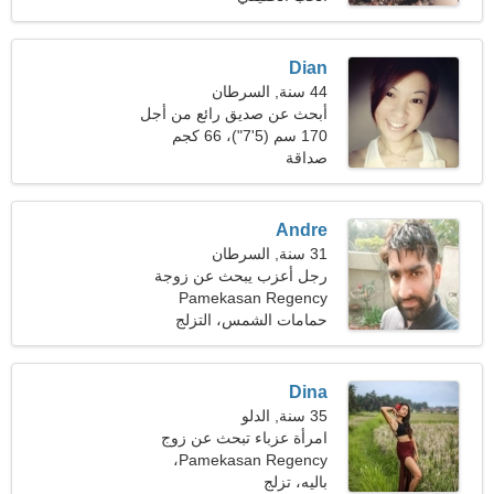
Dian
44 سنة, السرطان
أبحث عن صديق رائع من أجل
المتعة
170 سم (5'7")، 66 كجم
(145 رطلا)
صداقة
Andre
31 سنة, السرطان
رجل أعزب يبحث عن زوجة
Pamekasan Regency
حمامات الشمس، التزلج
Dina
35 سنة, الدلو
امرأة عزباء تبحث عن زوج
Pamekasan Regency،
36-42
إندونيسيا
باليه، تزلج