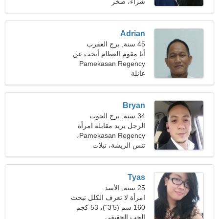
(121 رطلا)
شراء، صخر
Adrian
45 سنة, برج العقرب
أنا مقوم العظام أبحث عن
امرأة رائعة
Pamekasan Regency
عائلة
Bryan
34 سنة, برج الحوت
الرجل يريد مقابلة امرأة
Pamekasan Regency،
إندونيسيا
تنس الريشة، نبلات
Tyas
25 سنة, الأسد
امرأة لا تعرف الكلل تبحث
عن الحب الحقيقي
160 سم (5'3")، 53 كجم
(116 رطلا)
الحب الحقيقي