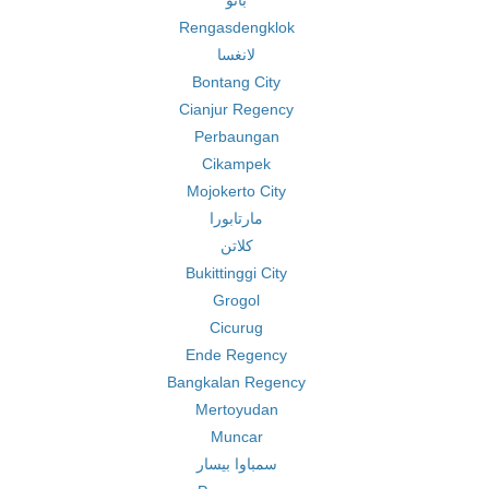
باتو
Rengasdengklok
لانغسا
Bontang City
Cianjur Regency
Perbaungan
Cikampek
Mojokerto City
مارتابورا
كلاتن
Bukittinggi City
Grogol
Cicurug
Ende Regency
Bangkalan Regency
Mertoyudan
Muncar
سمباوا بيسار