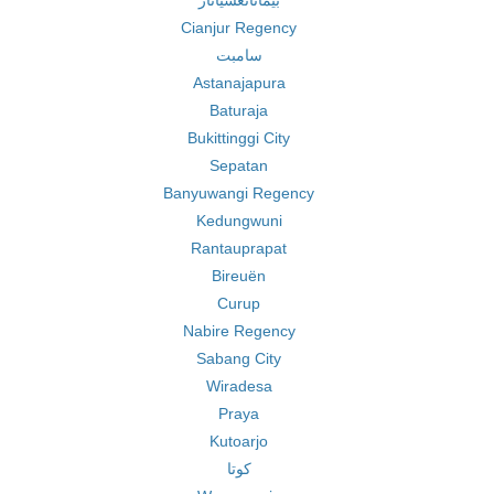
بيماتانغسياتار
Cianjur Regency
سامبت
Astanajapura
Baturaja
Bukittinggi City
Sepatan
Banyuwangi Regency
Kedungwuni
Rantauprapat
Bireuën
Curup
Nabire Regency
Sabang City
Wiradesa
Praya
Kutoarjo
كوتا