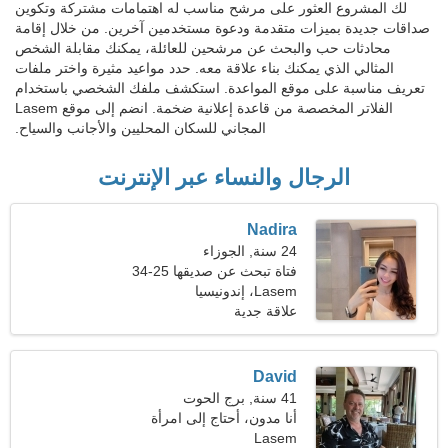
لك المشروع العثور على مرشح مناسب له اهتمامات مشتركة وتكوين
صداقات جديدة بميزات متقدمة ودعوة مستخدمين آخرين. من خلال إقامة
محادثات حب والبحث عن مرشحين للعائلة، يمكنك مقابلة الشخص
المثالي الذي يمكنك بناء علاقة معه. حدد مواعيد مثيرة واختر ملفات
تعريف مناسبة على موقع المواعدة. استكشف ملفك الشخصي باستخدام
الفلاتر المخصصة من قاعدة إعلانية ضخمة. انضم إلى موقع Lasem
المجاني للسكان المحليين والأجانب والسياح.
الرجال والنساء عبر الإنترنت
Nadira
24 سنة, الجوزاء
فتاة تبحث عن صديقها 25-34
Lasem، إندونيسيا
علاقة جدية
David
41 سنة, برج الحوت
أنا مدون، أحتاج إلى امرأة
مغرية
Lasem