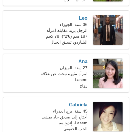
Leo
36 سنة, الجوزاء
الرجل يريد مقابلة امرأة
187 سم (6'2")، 78 كجم
(171 رطلا)
البلياردو، تسلق الجبال
Ana
27 سنة, الميزان
امرأة مثيرة تبحث عن علاقة
Lasem
زواج
Gabriela
45 سنة, برج العذراء
أحتاج إلى صديق جاد يمشي
Lasem، إندونيسيا
الحب الحقيقي