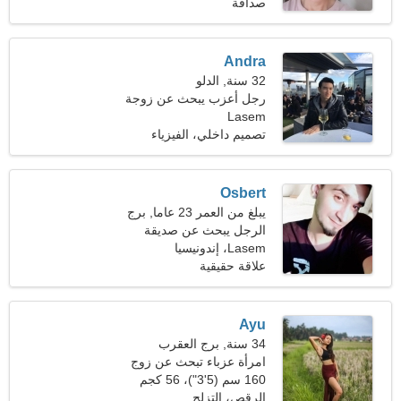
(145 رطلا)
صداقة
Andra
32 سنة, الدلو
رجل أعزب يبحث عن زوجة
Lasem
26-28
تصميم داخلي، الفيزياء
Osbert
يبلغ من العمر 23 عاما, برج
العذراء
الرجل يبحث عن صديقة
Lasem، إندونيسيا
علاقة حقيقية
Ayu
34 سنة, برج العقرب
امرأة عزباء تبحث عن زوج
38-43
160 سم (5'3")، 56 كجم
(123 رطلا)
الرقص، التزلج