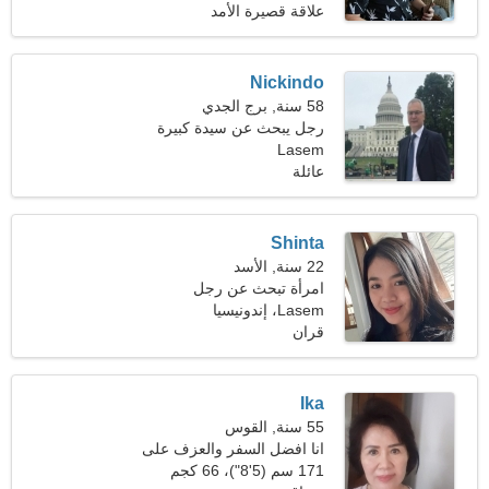
علاقة قصيرة الأمد
Nickindo
58 سنة, برج الجدي
رجل يبحث عن سيدة كبيرة
Lasem
46-56
عائلة
Shinta
22 سنة, الأسد
امرأة تبحث عن رجل
Lasem، إندونيسيا
قران
Ika
55 سنة, القوس
انا افضل السفر والعزف على
البيانو
171 سم (5'8")، 66 كجم